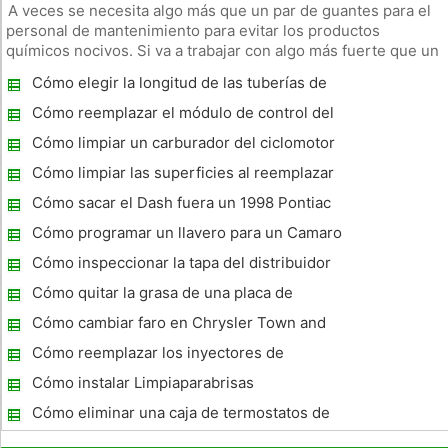
A veces se necesita algo más que un par de guantes para el
personal de mantenimiento para evitar los productos
químicos nocivos. Si va a trabajar con algo más fuerte que un
limpiador de hogar, y si usted está preocupado acerca de
Cómo elegir la longitud de las tuberías de
humos, es posible que desee considerar la compra de un
admisión Coche
material peligr
Cómo reemplazar el módulo de control del
ABS en el 1995 S10
Cómo limpiar un carburador del ciclomotor
Cómo limpiar las superficies al reemplazar
una junta principal soplada
Cómo sacar el Dash fuera un 1998 Pontiac
Grand Prix
Cómo programar un llavero para un Camaro
1999
Cómo inspeccionar la tapa del distribuidor
en un coche
Cómo quitar la grasa de una placa de
embrague
Cómo cambiar faro en Chrysler Town and
Country 2001
Cómo reemplazar los inyectores de
combustible
Cómo instalar Limpiaparabrisas
Cómo eliminar una caja de termostatos de
carro