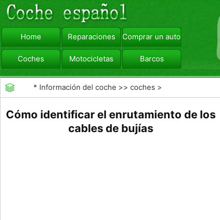
Home
Reparaciones
Comprar un automóvil
Coches
Motocicletas
Barcos
viajar
Camiones
*
Información del coche
>>
coches
>
>>
Reparaciones
>>
Reparación DIY
Cómo identificar el enrutamiento de los
cables de bujías