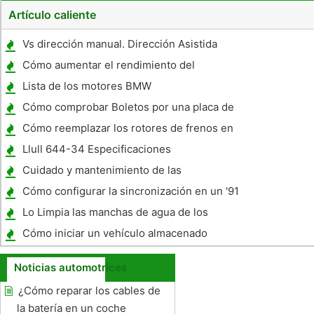
Artículo caliente
Vs dirección manual. Dirección Asistida
Cómo aumentar el rendimiento del
combustible y rendimiento
Lista de los motores BMW
Cómo comprobar Boletos por una placa de
licencia
Cómo reemplazar los rotores de frenos en
un Toyota Avalon
Llull 644-34 Especificaciones
Cuidado y mantenimiento de las
herramientas de aire
Cómo configurar la sincronización en un '91
de Dodge 360 ​​Motor
Lo Limpia las manchas de agua de los
coches y Ventanas?
Cómo iniciar un vehículo almacenado
Noticias automotrices
¿Cómo reparar los cables de
la batería en un coche