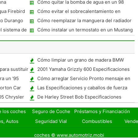
un 2000 Volvo S40?
una
Cómo quitar la bomba de agua en un 98
Saturno
ua Firebird
Cómo evitar el sobrecalentamiento en
altitudes elevadas
to Durango
Cómo reemplazar la manguera del radiador
de un camión Chevrolet
l sistema de
Cómo instalar un termostato en un Mustang
tback
3.8L
Cómo limpiar un grano de madera BMW
para sustituir
2001 Yamaha Grizzly 600 Especificaciones
para el servicio
ra un '95
Cómo arreglar Servicio Pronto mensaje en
el 1998 Cadillac Deville
Horton Car
Las Especificaciones y caballos de fuerza
para una Harley- Davidson Calle Bob 2006
05 Chrysler
De Harley Street Bob Especificaciones
e los coches
Seguro de Coche
Préstamos y Financiación
s, Autos
Seguridad Vial
Combustibles
Vende
coches © www.automotriz.mobi