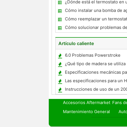
cableado Auto
¿Dónde está el termostato en 
Escalade?
Cómo instalar una bomba de ag
Cómo reemplazar un termosta
Cómo solucionar problemas de
refrigeración en un Subaru Ou
Artículo caliente
6.0 Problemas Powerstroke
¿Qué tipo de madera se utiliza 
Stringers en un barco?
Especificaciones mecánicas pa
Range Rover
Las especificaciones para un 
Hauler
Instrucciones de uso de un 20
300 Navegación
Accesorios Aftermarket
Fans d
Mantenimiento General
Auto