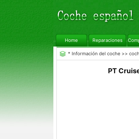
Home
Reparaciones
Comp
*
Información del coche
>>
coc
PT Cruis