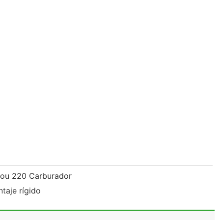
you 220 Carburador
taje rígido