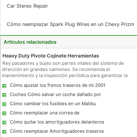
Car Stereo Repair
Cómo reemplazar Spark Plug Wires en un Chevy Prizm
Artículos relacionados
Heavy Duty Pivote Cojinete Herramientas
Rey pasadores y bujes son partes vitales del sistema de
dirección en grandes camiones. Se recomienda el
mantenimiento y la inspección periódica para garantizar la
seguridad del vehículo. Si se requiere el reemplazo, algunos
Cómo ajustar los frenos traseros de mi 2001
modelos del buje del perno rey requieren herramientas
GMC Safari
especiales. Herramient
Coches Cómo salvar un coche dañado por
una inundación
Cómo cambiar los fusibles en un Malibu
2001
Cómo reemplazar una correa de
distribución en un Nissan Pathfinder 1996
Cómo quitar los amortiguadores delanteros
y traseros sobre un Jimmy 2001
Cómo reemplazar Amortiguadores traseros