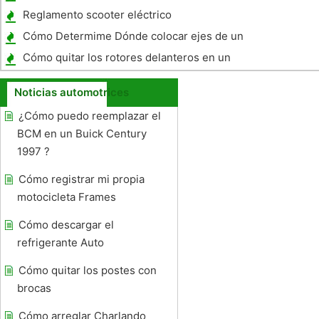
Eclipse GST 1995
Reglamento scooter eléctrico
Cómo Determime Dónde colocar ejes de un
remolque
Cómo quitar los rotores delanteros en un
Honda Accord 2003
Noticias automotrices
¿Cómo puedo reemplazar el
BCM en un Buick Century
1997 ?
Cómo registrar mi propia
motocicleta Frames
Cómo descargar el
refrigerante Auto
Cómo quitar los postes con
brocas
Cómo arreglar Charlando