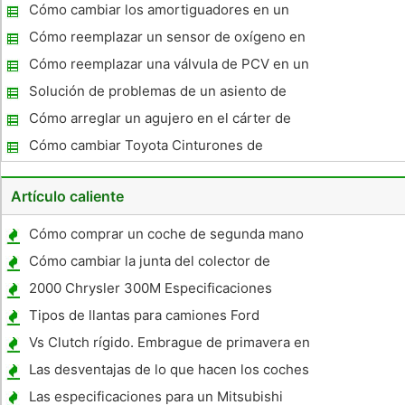
en un camión GMC
Cómo cambiar los amortiguadores en un
Chevrolet Avalancha 1500 2WD 2002
Cómo reemplazar un sensor de oxígeno en
un Honda Civic 98
Cómo reemplazar una válvula de PCV en un
2000 Tauro
Solución de problemas de un asiento de
coche climatizada
Cómo arreglar un agujero en el cárter de
aceite del motor
Cómo cambiar Toyota Cinturones de
seguridad
Artículo caliente
Cómo comprar un coche de segunda mano
en Francia
Cómo cambiar la junta del colector de
aceite en un 4,3 Blazer
2000 Chrysler 300M Especificaciones
Tipos de llantas para camiones Ford
Vs Clutch rígido. Embrague de primavera en
un VW
Las desventajas de lo que hacen los coches
al aire
Las especificaciones para un Mitsubishi