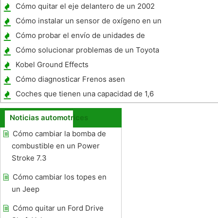
concesionario
Cómo quitar el eje delantero de un 2002
Durango
Cómo instalar un sensor de oxígeno en un
Mazda
Cómo probar el envío de unidades de
combustible en un Jeep Wrangler 1990
Cómo solucionar problemas de un Toyota
22RE 1990 con la luz del motor del A
Kobel Ground Effects
Cómo diagnosticar Frenos asen
Coches que tienen una capacidad de 1,6
litros
Noticias automotrices
Cómo cambiar la bomba de
combustible en un Power
Stroke 7.3
Cómo cambiar los topes en
un Jeep
Cómo quitar un Ford Drive