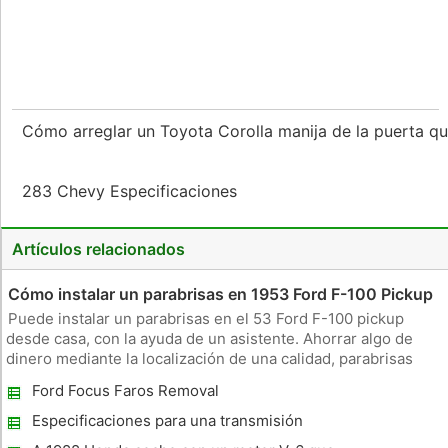
Cómo arreglar un Toyota Corolla manija de la puerta q
283 Chevy Especificaciones
Artículos relacionados
Cómo instalar un parabrisas en 1953 Ford F-100 Pickup
Puede instalar un parabrisas en el 53 Ford F-100 pickup
desde casa, con la ayuda de un asistente. Ahorrar algo de
dinero mediante la localización de una calidad, parabrisas
usado de un depósito de chatarra automotriz. El parabrisas
Ford Focus Faros Removal
Ford no sólo te protege de escombros en la carretera, pero lo
que re
Especificaciones para una transmisión
E40D