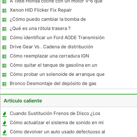
A 1988 Honda coche con un motor V-6 que
no se inicia, pero entregaremos
Xenon HID Flicker Fix Repair
¿Cómo puedo cambiar la bomba de
combustible en un 1988 Ford F-250 Pickup?
¿Qué es una rótula trasera ?
Cómo identificar un Ford AODE Transmisión
Drive Gear Vs . Cadena de distribución
Cómo reemplazar una cerradura IGN
Cómo quitar el tanque de gasolina en un
Chevy Suburban 2005
Cómo probar un solenoide de arranque que
pega en una CRV 1997
Bronco Desmontaje del depósito de gas
Artículo caliente
Cuando Sustitución Frenos de Disco ¿Los
rotores deben ser entregados?
Cómo actualizar el sistema de sonido en mi
Subaru Impreza 2.5L
Cómo devolver un auto usado defectuoso al