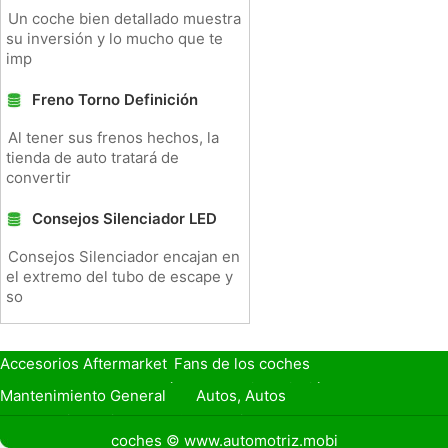
Un coche bien detallado muestra
su inversión y lo mucho que te
imp
Freno Torno Definición
Al tener sus frenos hechos, la
tienda de auto tratará de
convertir
Consejos Silenciador LED
Consejos Silenciador encajan en
el extremo del tubo de escape y
so
Accesorios Aftermarket
Fans de los coches
Seguro de Coche
Préstamos y Financiación
Mantenimiento General
Autos, Autos
Seguridad Vial
Combustibles
coches © www.automotriz.mobi
Vender Mi Coche