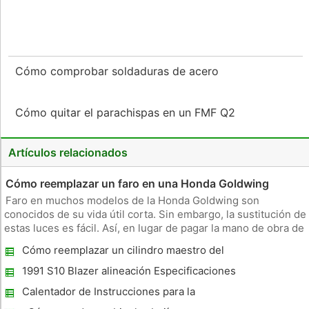
Cómo comprobar soldaduras de acero
Cómo quitar el parachispas en un FMF Q2
Artículos relacionados
Cómo reemplazar un faro en una Honda Goldwing
Faro en muchos modelos de la Honda Goldwing son
conocidos de su vida útil corta. Sin embargo, la sustitución de
estas luces es fácil. Así, en lugar de pagar la mano de obra de
alta para una tienda para reemplazar su faro, puede hacerlo
Cómo reemplazar un cilindro maestro del
usted mismo. Cosas que necesitará faros de reemplazo para
embrague en 1994 F150
el mo
1991 S10 Blazer alineación Especificaciones
Calentador de Instrucciones para la
sustitución Core