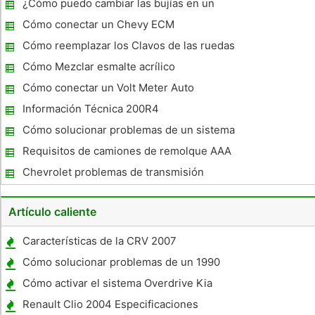
¿Cómo puedo cambiar las bujías en un
Nissan Maxima 2005?
Cómo conectar un Chevy ECM
Cómo reemplazar los Clavos de las ruedas
traseras en un Jeep
Cómo Mezclar esmalte acrílico
Cómo conectar un Volt Meter Auto
Información Técnica 200R4
Cómo solucionar problemas de un sistema
de alarma Taurus Ford
Requisitos de camiones de remolque AAA
Chevrolet problemas de transmisión
Artículo caliente
Características de la CRV 2007
Cómo solucionar problemas de un 1990
Pontiac
Cómo activar el sistema Overdrive Kia
Sedona On
Renault Clio 2004 Especificaciones