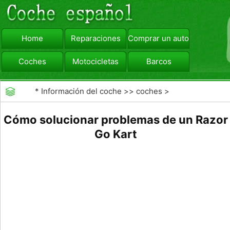
Home
Reparaciones
Comprar un automóvil
Coches
Motocicletas
Barcos
viajar
Camiones
*
Información del coche
>>
coches
>
>>
Reparaciones
>>
Reparaciones Generales
Cómo solucionar problemas de un Razor
Go Kart