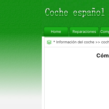
Home
Reparaciones
Comp
*
Información del coche
>>
coc
Cómo