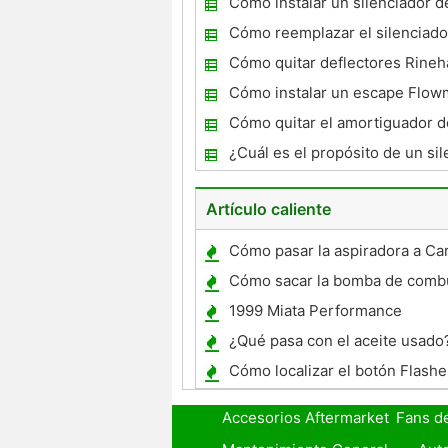
Cómo instalar un silenciador d
rendimiento
Cómo reemplazar el silenciado
Pontiac Grand Am
Cómo quitar deflectores Rineh
Cómo instalar un escape Flow
Ford F150
Cómo quitar el amortiguador d
un Stock Pipe
¿Cuál es el propósito de un sil
coche?
Artículo caliente
Cómo pasar la aspiradora a Ca
Cómo sacar la bomba de combu
1993 Ford Taurus
1999 Miata Performance
¿Qué pasa con el aceite usado
Cómo localizar el botón Flashe
PT Crusier
Accesorios Aftermarket
Fans d