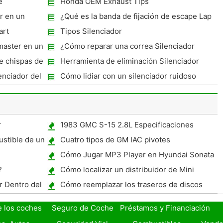
e
Honda OEM Exhaust Tips
r en un
¿Qué es la banda de fijación de escape Lap
Joint ?
art
Tipos Silenciador
master en un
¿Cómo reparar una correa Silenciador
e chispas de
Herramienta de eliminación Silenciador
enciador del
Cómo lidiar con un silenciador ruidoso
r
1983 GMC S-15 2.8L Especificaciones
stible de un
Cuatro tipos de GM IAC pivotes
Cómo Jugar MP3 Player en Hyundai Sonata
?
Cómo localizar un distribuidor de Mini
Cooper
r Dentro del
Cómo reemplazar los traseros de discos
Pastillas de freno en un Ford Taurus 1995
e los coches
Seguro de Coche
Préstamos y Financiación