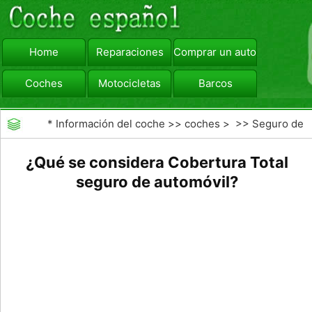
Home
Reparaciones
Comprar un automóvil
Coches
Motocicletas
Barcos
viajar
Camiones
*
Información del coche
>>
coches
> >>
Seguro de
Coche
>>
Seguro Integral
¿Qué se considera Cobertura Total
seguro de automóvil?