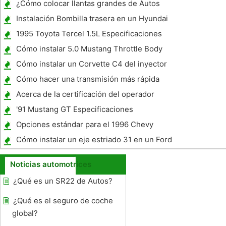
¿Cómo colocar llantas grandes de Autos
Antiguos
Instalación Bombilla trasera en un Hyundai
Santa Fe
1995 Toyota Tercel 1.5L Especificaciones
del motor
Cómo instalar 5.0 Mustang Throttle Body
Cómo instalar un Corvette C4 del inyector
de combustible
Cómo hacer una transmisión más rápida
Acerca de la certificación del operador
Carretilla
'91 Mustang GT Especificaciones
Opciones estándar para el 1996 Chevy
Blazer LT
Cómo instalar un eje estriado 31 en un Ford
de 9 pulgadas Rear End
Noticias automotrices
¿Qué es un SR22 de Autos?
¿Qué es el seguro de coche
global?