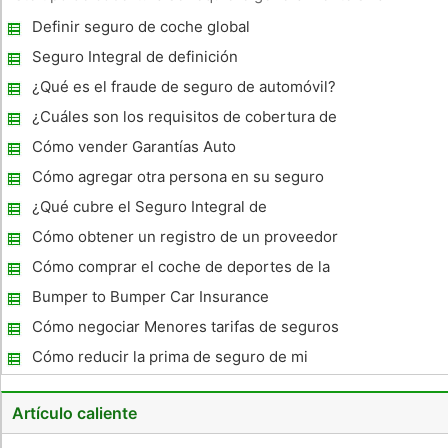
motocicleta fue comprado con un préstamo. Las compañías
Definir seguro de coche global
de seguros suelen ofrecer tasas más bajas si el propietario
de la motocicle
Seguro Integral de definición
¿Qué es el fraude de seguro de automóvil?
¿Cuáles son los requisitos de cobertura de
seguro de auto completo para Oklahoma?
Cómo vender Garantías Auto
Cómo agregar otra persona en su seguro
de coche
¿Qué cubre el Seguro Integral de
motocicleta?
Cómo obtener un registro de un proveedor
de seguros de coche antiguo
Cómo comprar el coche de deportes de la
póliza de seguro más barato
Bumper to Bumper Car Insurance
Cómo negociar Menores tarifas de seguros
Cómo reducir la prima de seguro de mi
coche en el Reino Unido
Artículo caliente