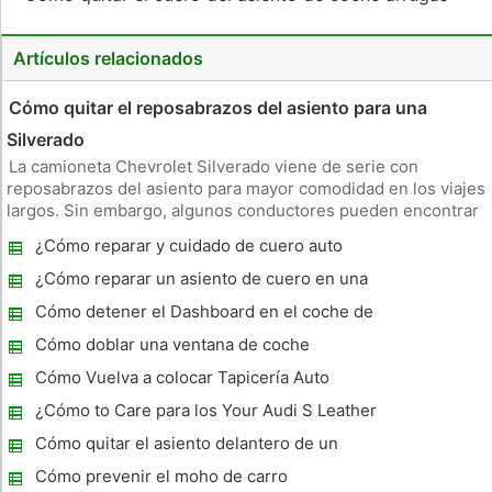
Artículos relacionados
Cómo quitar el reposabrazos del asiento para una
Silverado
La camioneta Chevrolet Silverado viene de serie con
reposabrazos del asiento para mayor comodidad en los viajes
largos. Sin embargo, algunos conductores pueden encontrar
el reposabrazos incómodo o en el camino, lo que para una
¿Cómo reparar y cuidado de cuero auto
unidad frustrante. Con un poco de tiempo y un conjunto
básico de llaves,
¿Cómo reparar un asiento de cuero en una
Suburban 1999
Cómo detener el Dashboard en el coche de
craqueo
Cómo doblar una ventana de coche
Protector
Cómo Vuelva a colocar Tapicería Auto
¿Cómo to Care para los Your Audi S Leather
High-Quality
Cómo quitar el asiento delantero de un
Saturn SL1
Cómo prevenir el moho de carro