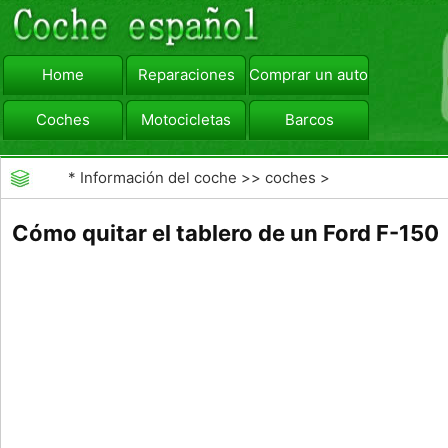
Home
Reparaciones
Comprar un automóvil
Coches
Motocicletas
Barcos
viajar
Camiones
*
Información del coche
>>
coches
>
>>
Mantenimiento General
>>
tapicería de coches
Cómo quitar el tablero de un Ford F-150