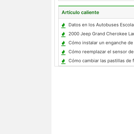
Neumáticos
Artículo caliente
Datos en los Autobuses Escola
2000 Jeep Grand Cherokee La
Especificaciones
Cómo instalar un enganche de
un Toyota Camry
Cómo reemplazar el sensor de
un Toyota Sienna
Cómo cambiar las pastillas de 
delantero en una Harley Softail