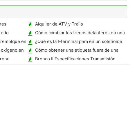
res
Alquiler de ATV y Trails
redo
Cómo cambiar los frenos delanteros en una
Chevrolet Silverado 2000
 remolque en
¿Qué es la I-terminal para en un solenoide
de arranque?
 oxígeno en
Cómo obtener una etiqueta fuera de una
ventana de coche
freno
Bronco II Especificaciones Transmisión
 Estándar