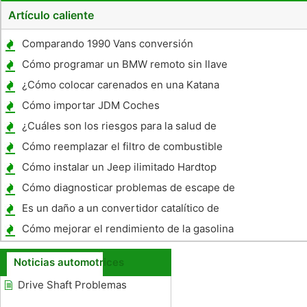
Artículo caliente
Comparando 1990 Vans conversión
Cómo programar un BMW remoto sin llave
¿Cómo colocar carenados en una Katana
2000
Cómo importar JDM Coches
¿Cuáles son los riesgos para la salud de
una batería Prius?
Cómo reemplazar el filtro de combustible
en un Pontiac Grand Prix 2002
Cómo instalar un Jeep ilimitado Hardtop
Cómo diagnosticar problemas de escape de
coches
Es un daño a un convertidor catalítico de
carácter permanente mediante High Fuel
Cómo mejorar el rendimiento de la gasolina
azufre?
de un 2006 Toyota Tacoma
Noticias automotrices
Drive Shaft Problemas