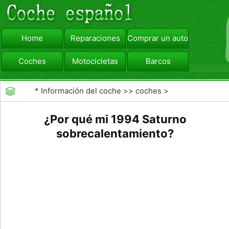
Home
Reparaciones
Comprar un automóvil
Coches
Motocicletas
Barcos
viajar
Camiones
*
Información del coche
>>
coches
>
>>
Mantenimiento General
>>
Mantenimiento de
¿Por qué mi 1994 Saturno
coches General
sobrecalentamiento?