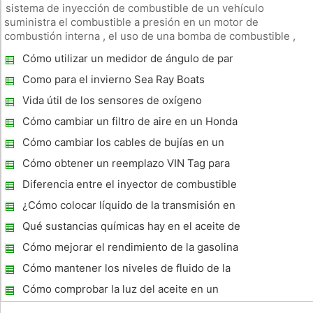
sistema de inyección de combustible de un vehículo
suministra el combustible a presión en un motor de
combustión interna , el uso de una bomba de combustible ,
regulador de presión y una serie de sensores que controlan
Cómo utilizar un medidor de ángulo de par
la cantidad de combustible suministrado al motor . Con el
tiempo, los inyectores
Como para el invierno Sea Ray Boats
Vida útil de los sensores de oxígeno
Cómo cambiar un filtro de aire en un Honda
Odyssey 2006
Cómo cambiar los cables de bujías en un
Toyota Camry 1997
Cómo obtener un reemplazo VIN Tag para
un Auto
Diferencia entre el inyector de combustible
y limpiador de carburador limpiador
¿Cómo colocar líquido de la transmisión en
un Oldsmobile Alero
Qué sustancias químicas hay en el aceite de
motor?
Cómo mejorar el rendimiento de la gasolina
en un Chevrolet Blazer
Cómo mantener los niveles de fluido de la
dirección asistida en un Ford Focus
Cómo comprobar la luz del aceite en un
Dodge Van 2001