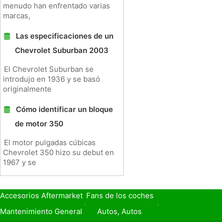
menudo han enfrentado varias
marcas,
Las especificaciones de un
Chevrolet Suburban 2003
El Chevrolet Suburban se
introdujo en 1936 y se basó
originalmente
Cómo identificar un bloque
de motor 350
El motor pulgadas cúbicas
Chevrolet 350 hizo su debut en
1967 y se
Accesorios Aftermarket
Fans de los coches
Seguro de Coche
Préstamos y Financiación
Mantenimiento General
Autos, Autos