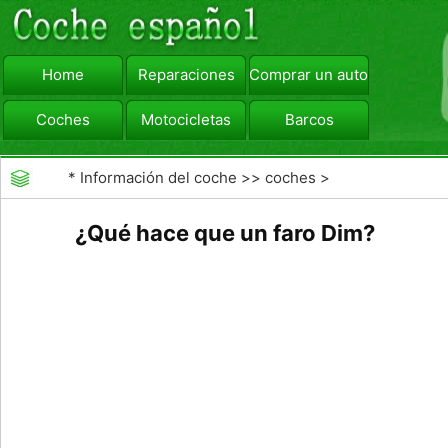
Home
Reparaciones
Comprar un automóvil
Coches
Motocicletas
Barcos
viajar
Camiones
*
Información del coche
>>
coches
>
>>
Mantenimiento General
>>
Mantenimiento de
¿Qué hace que un faro Dim?
coches General