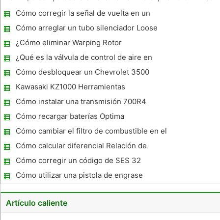
bordo de diagnóstico segunda generación) en su vehículo
Cómo corregir la señal de vuelta en un
para cambiar la configuración como qué tan alto su motor
2003 Hyundai Tiburon
puede acelera
Cómo arreglar un tubo silenciador Loose
¿Cómo eliminar Warping Rotor
¿Qué es la válvula de control de aire en
marcha mínima ?
Cómo desbloquear un Chevrolet 3500
Camión 1998
Kawasaki KZ1000 Herramientas
Cómo instalar una transmisión 700R4
Cómo recargar baterías Optima
Cómo cambiar el filtro de combustible en el
2006 VW Jetta
Cómo calcular diferencial Relación de
engranajes
Cómo corregir un código de SES 32
Cómo utilizar una pistola de engrase
manual
Artículo caliente