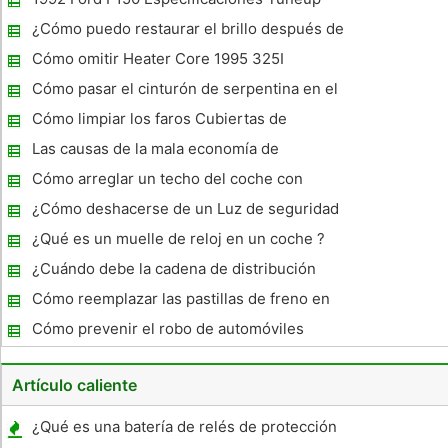
fabricantes, Cadillac emitió el retiro, y las reparó para
asegurar que sus consu
¿Cómo puedo restaurar el brillo después de
frotar embota Compuesto el acabado de un
Cómo omitir Heater Core 1995 325I
coche?
Cómo pasar el cinturón de serpentina en el
1999 Escort ZX2
Cómo limpiar los faros Cubiertas de
plástico
Las causas de la mala economía de
combustible para el GMC Sierra 1500
Cómo arreglar un techo del coche con
fugas
¿Cómo deshacerse de un Luz de seguridad
en un Impala 2002
¿Qué es un muelle de reloj en un coche ?
¿Cuándo debe la cadena de distribución
puede reemplazar en un Jeep Cherokee?
Cómo reemplazar las pastillas de freno en
un Ford Contour
Cómo prevenir el robo de automóviles
Artículo caliente
¿Qué es una batería de relés de protección