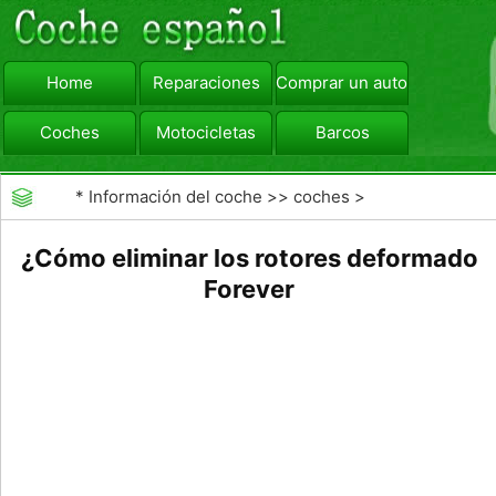
Home
Reparaciones
Comprar un automóvil
Coches
Motocicletas
Barcos
viajar
Camiones
*
Información del coche
>>
coches
>
>>
Mantenimiento General
>>
Mantenimiento de
¿Cómo eliminar los rotores deformado
coches General
Forever