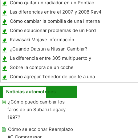
Rundown?
Cómo quitar un radiador en un Pontiac
Sunfire 2000
Las diferencias entre el 2007 y 2008 Rav4
Cómo cambiar la bombilla de una linterna
de la motocicleta VTX
Cómo solucionar problemas de un Ford
Contour 1996 Motor
Kawasaki Mojave Información
¿Cuándo Datsun a Nissan Cambiar?
La diferencia entre 305 multipuerto y
Motores TBI
Sobre la compra de un coche
Cómo agregar Tenedor de aceite a una
motocicleta
Noticias automotrices
¿Cómo puedo cambiar los
faros de un Subaru Legacy
1997?
Cómo seleccionar Reemplazo
AC Compressor