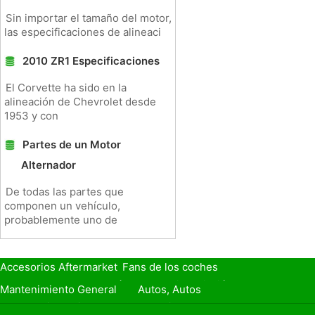
Sin importar el tamaño del motor,
las especificaciones de alineaci
2010 ZR1 Especificaciones
El Corvette ha sido en la
alineación de Chevrolet desde
1953 y con
Partes de un Motor
Alternador
De todas las partes que
componen un vehículo,
probablemente uno de
Accesorios Aftermarket
Fans de los coches
Seguro de Coche
Préstamos y Financiación
Mantenimiento General
Autos, Autos
Seguridad Vial
Combustibles