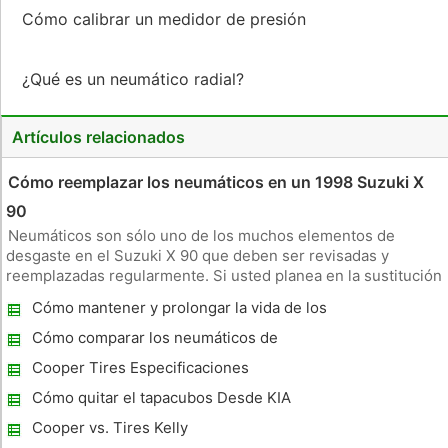
Cómo calibrar un medidor de presión
¿Qué es un neumático radial?
Artículos relacionados
Cómo reemplazar los neumáticos en un 1998 Suzuki X
90
Neumáticos son sólo uno de los muchos elementos de
desgaste en el Suzuki X 90 que deben ser revisadas y
reemplazadas regularmente. Si usted planea en la sustitución
o reparación de los neumáticos, entonces usted debe saber
Cómo mantener y prolongar la vida de los
cómo extraer e instalar los neumáticos en el vehículo. Esta
neumáticos de su coche
tarea no debería
Cómo comparar los neumáticos de
carretera
Cooper Tires Especificaciones
Cómo quitar el tapacubos Desde KIA
Spectra
Cooper vs. Tires Kelly