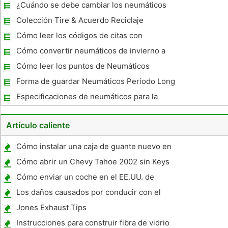
¿Cuándo se debe cambiar los neumáticos
de un coche?
Colección Tire & Acuerdo Reciclaje
Cómo leer los códigos de citas con
neumáticos nuevos
Cómo convertir neumáticos de invierno a
un tamaño más pequeño
Cómo leer los puntos de Neumáticos
Forma de guardar Neumáticos Período Long
Especificaciones de neumáticos para la
Firestone FR690
Artículo caliente
Cómo instalar una caja de guante nuevo en
el MK4 Jetta
Cómo abrir un Chevy Tahoe 2002 sin Keys
Si tuviese Out
Cómo enviar un coche en el EE.UU. de
Cartagena
Los daños causados ​​por conducir con el
freno de mano
Jones Exhaust Tips
Instrucciones para construir fibra de vidrio