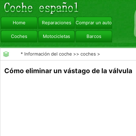
Home
Reparaciones
Comprar un automóvil
Coches
Motocicletas
Barcos
viajar
Camiones
*
Información del coche
>>
coches
>
>>
Mantenimiento General
>>
Mantenimiento de los
Cómo eliminar un vástago de la válvula
neumáticos