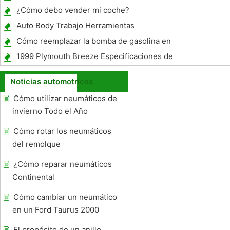
Altavoz Cajas
¿Cómo debo vender mi coche?
Auto Body Trabajo Herramientas
Cómo reemplazar la bomba de gasolina en
una camioneta Ford Ranger 1996
1999 Plymouth Breeze Especificaciones de
torque
Noticias automotrices
Cómo utilizar neumáticos de
invierno Todo el Año
Cómo rotar los neumáticos
del remolque
¿Cómo reparar neumáticos
Continental
Cómo cambiar un neumático
en un Ford Taurus 2000
El propósito de un anillo