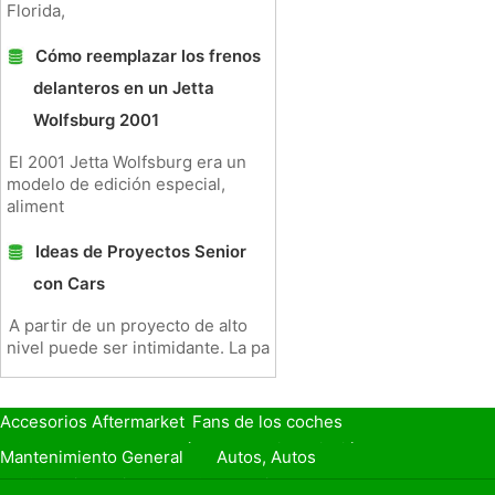
Florida,
Cómo reemplazar los frenos
delanteros en un Jetta
Wolfsburg 2001
El 2001 Jetta Wolfsburg era un
modelo de edición especial,
aliment
Ideas de Proyectos Senior
con Cars
A partir de un proyecto de alto
nivel puede ser intimidante. La pa
Accesorios Aftermarket
Fans de los coches
Seguro de Coche
Préstamos y Financiación
Mantenimiento General
Autos, Autos
Seguridad Vial
Combustibles