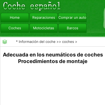
Home
Reparaciones
Comprar un automóvil
Coches
Motocicletas
Barcos
viajar
Camiones
*
Información del coche
>>
coches
>
>>
Mantenimiento General
>>
Mantenimiento de los
Adecuada en los neumáticos de coches
neumáticos
Procedimientos de montaje