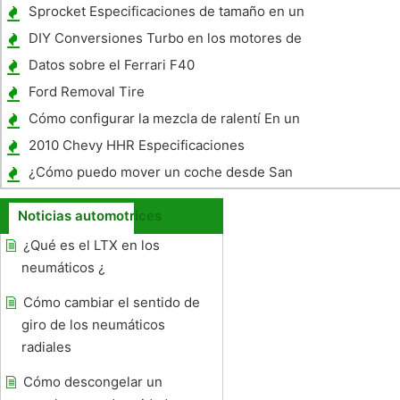
Sprocket Especificaciones de tamaño en un
2002 Honda CR125
DIY Conversiones Turbo en los motores de
la serie K
Datos sobre el Ferrari F40
Ford Removal Tire
Cómo configurar la mezcla de ralentí En un
Quadrajet
2010 Chevy HHR Especificaciones
¿Cómo puedo mover un coche desde San
Diego a Fort Worth?
Noticias automotrices
¿Qué es el LTX en los
neumáticos ¿
Cómo cambiar el sentido de
giro de los neumáticos
radiales
Cómo descongelar un