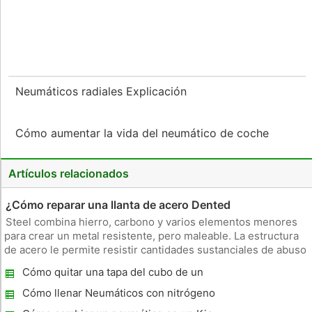
Neumáticos radiales Explicación
Cómo aumentar la vida del neumático de coche
Artículos relacionados
¿Cómo reparar una llanta de acero Dented
Steel combina hierro, carbono y varios elementos menores
para crear un metal resistente, pero maleable. La estructura
de acero le permite resistir cantidades sustanciales de abuso
con muy pocas posibilidades de formación de grietas. La
Cómo quitar una tapa del cubo de un
desventaja de llantas de acero es que, si bien son menos
Renault Clio
propens
Cómo llenar Neumáticos con nitrógeno