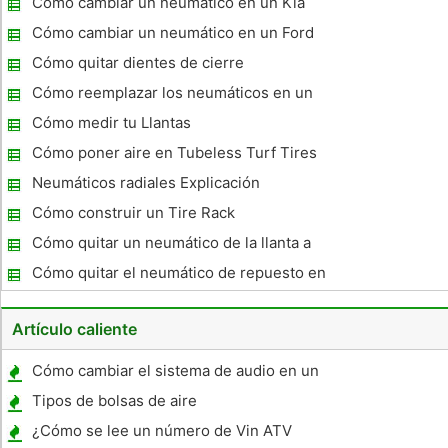
Cómo cambiar un neumático en un Kia
Rondo
Cómo cambiar un neumático en un Ford
F150 2002
Cómo quitar dientes de cierre
Cómo reemplazar los neumáticos en un
1998 Suzuki X 90
Cómo medir tu Llantas
Cómo poner aire en Tubeless Turf Tires
Neumáticos radiales Explicación
Cómo construir un Tire Rack
Cómo quitar un neumático de la llanta a
mano
Cómo quitar el neumático de repuesto en
un Mazda MPV 2000
Artículo caliente
Cómo cambiar el sistema de audio en un
2003 Ford Taurus
Tipos de bolsas de aire
¿Cómo se lee un número de Vin ATV