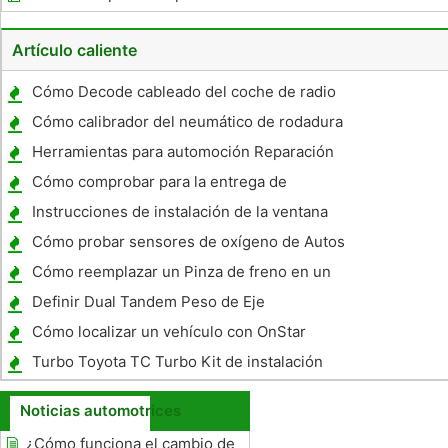
neumático en un Pontiac Grand Prix
Artículo caliente
Cómo Decode cableado del coche de radio
101
Cómo calibrador del neumático de rodadura
Life
Herramientas para automoción Reparación
Specialty
Cómo comprobar para la entrega de
combustible en un Mitsubishi Galant
Instrucciones de instalación de la ventana
de coche
Cómo probar sensores de oxígeno de Autos
Cómo reemplazar un Pinza de freno en un
1983 GMC 3500
Definir Dual Tandem Peso de Eje
Cómo localizar un vehículo con OnStar
Turbo Toyota TC Turbo Kit de instalación
Noticias automotrices
¿Cómo funciona el cambio de