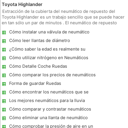
Toyota Highlander
Extracción de la cubierta del neumático de repuesto del
Toyota Highlander es un trabajo sencillo que se puede hacer
en tan sólo un par de minutos . El neumático de repuesto
Highlander se encuentra por debajo del vehículo por debajo
Cómo instalar una válvula de neumático
de la puerta trasera y se puede acceder mediante la
reducción con el
Cómo leer llantas de diámetro
¿Cómo saber la edad es realmente su
nuevo neumático
Cómo utilizar nitrógeno en Neumáticos
Cómo Detalle Coche Ruedas
Cómo comparar los precios de neumáticos
Goodyear
Forma de guardar Ruedas
Cómo encontrar los neumáticos que se
ajustan a
Los mejores neumáticos para la lluvia
Cómo comparar y contrastar neumáticos
para todo el
Cómo eliminar una llanta de neumático
Frozen
Cómo comprobar la presión de aire en un