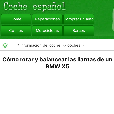
Home
Reparaciones
Comprar un automóvil
Coches
Motocicletas
Barcos
viajar
Camiones
*
Información del coche
>>
coches
>
>>
Mantenimiento General
>>
Mantenimiento de los
Cómo rotar y balancear las llantas de un
neumáticos
BMW X5