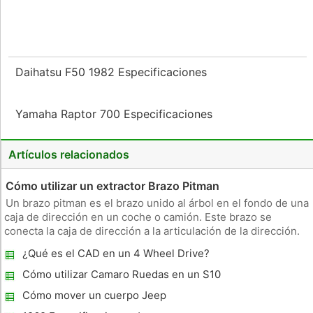
Daihatsu F50 1982 Especificaciones
Yamaha Raptor 700 Especificaciones
Artículos relacionados
Cómo utilizar un extractor Brazo Pitman
Un brazo pitman es el brazo unido al árbol en el fondo de una
caja de dirección en un coche o camión. Este brazo se
conecta la caja de dirección a la articulación de la dirección.
Este brazo se mantiene al eje ranurado por una tuerca grande
¿Qué es el CAD en un 4 Wheel Drive?
que debe ser eliminado para que sea posible tomar el brazo
Cómo utilizar Camaro Ruedas en un S10
4X4
Cómo mover un cuerpo Jeep