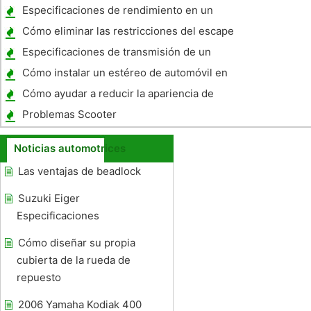
remolques de barcos
Especificaciones de rendimiento en un
Jaguar XJR 2000
Cómo eliminar las restricciones del escape
de una motocicleta Harley Stock
Especificaciones de transmisión de un
Predator 90
Cómo instalar un estéreo de automóvil en
un Chevy 94
Cómo ayudar a reducir la apariencia de
arañazos en cuero Asientos de coche
Problemas Scooter
Noticias automotrices
Las ventajas de beadlock
Suzuki Eiger
Especificaciones
Cómo diseñar su propia
cubierta de la rueda de
repuesto
2006 Yamaha Kodiak 400