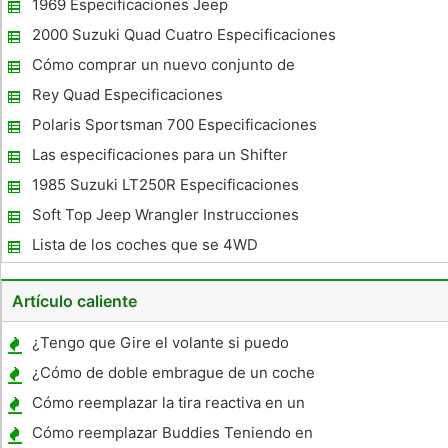
1969 Especificaciones Jeep
2000 Suzuki Quad Cuatro Especificaciones
del motor
Cómo comprar un nuevo conjunto de
neumáticos para un 4x4
Rey Quad Especificaciones
Polaris Sportsman 700 Especificaciones
Las especificaciones para un Shifter
Deportes en un Subaru Outback 2007
1985 Suzuki LT250R Especificaciones
Soft Top Jeep Wrangler Instrucciones
Lista de los coches que se 4WD
Artículo caliente
¿Tengo que Gire el volante si puedo
reemplazar el embrague?
¿Cómo de doble embrague de un coche
Cómo reemplazar la tira reactiva en un
Hyundai Elantra 1997
Cómo reemplazar Buddies Teniendo en