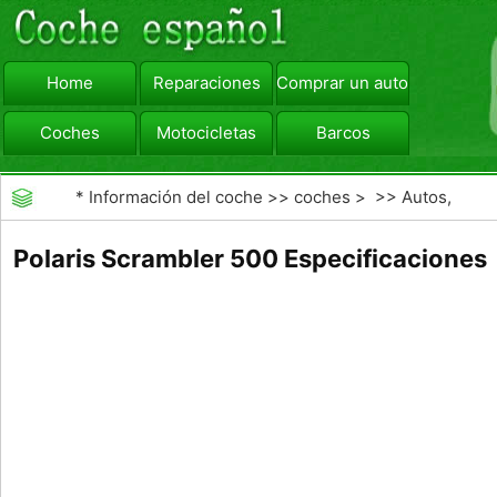
Home
Reparaciones
Comprar un automóvil
Coches
Motocicletas
Barcos
viajar
Camiones
*
Información del coche
>>
coches
> >>
Autos,
Autos
>>
4X4
Polaris Scrambler 500 Especificaciones