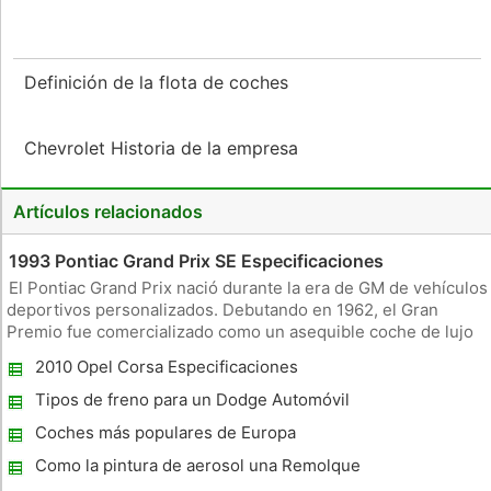
Definición de la flota de coches
Chevrolet Historia de la empresa
Artículos relacionados
1993 Pontiac Grand Prix SE Especificaciones
El Pontiac Grand Prix nació durante la era de GM de vehículos
deportivos personalizados. Debutando en 1962, el Gran
Premio fue comercializado como un asequible coche de lujo
deportivo. El coche se transforma muchas veces en los
2010 Opel Corsa Especificaciones
próximos 40 años, pero siempre ha mantenido su aspecto
deportivo. En 199
Tipos de freno para un Dodge Automóvil
1933
Coches más populares de Europa
Como la pintura de aerosol una Remolque