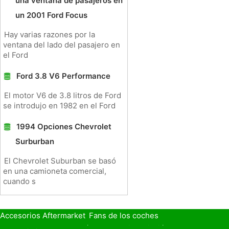
una ventana de pasajeros en
un 2001 Ford Focus
Hay varias razones por la
ventana del lado del pasajero en
el Ford
Ford 3.8 V6 Performance
El motor V6 de 3.8 litros de Ford
se introdujo en 1982 en el Ford
1994 Opciones Chevrolet
Surburban
El Chevrolet Suburban se basó
en una camioneta comercial,
cuando s
Accesorios Aftermarket
Fans de los coches
Seguro de Coche
Préstamos y Financiación