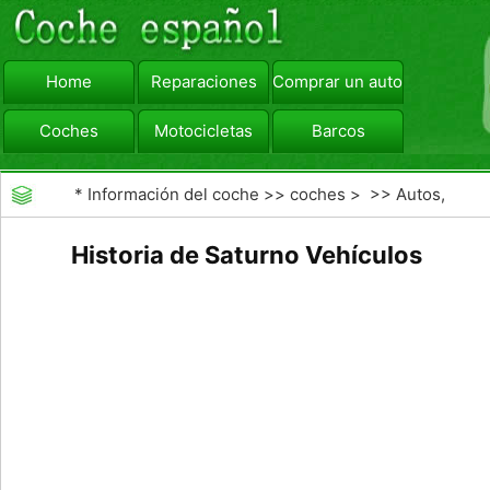
Home
Reparaciones
Comprar un automóvil
Coches
Motocicletas
Barcos
viajar
Camiones
*
Información del coche
>>
coches
> >>
Autos,
Autos
>>
Otros Autos
Historia de Saturno Vehículos