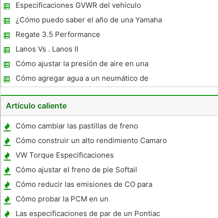
Vehículos
Especificaciones GVWR del vehículo
¿Cómo puedo saber el año de una Yamaha
Blaster ?
Regate 3.5 Performance
Lanos Vs . Lanos II
Cómo ajustar la presión de aire en una
pistola pulverizadora
Cómo agregar agua a un neumático de
tractor
Artículo caliente
Cómo cambiar las pastillas de freno
traseras en un Miata
Cómo construir un alto rendimiento Camaro
VW Torque Especificaciones
Cómo ajustar el freno de pie Softail
Cómo reducir las emisiones de CO para
Inspección
Cómo probar la PCM en un
Las especificaciones de par de un Pontiac