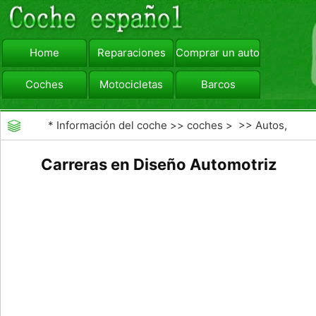
Home
Reparaciones
Comprar un automóvil
Coches
Motocicletas
Barcos
viajar
Camiones
*
Información del coche
>>
coches
> >>
Autos,
Autos
>>
Otros Autos
Carreras en Diseño Automotriz