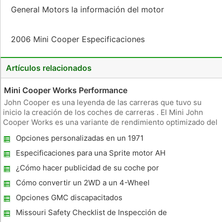
General Motors la información del motor
2006 Mini Cooper Especificaciones
Artículos relacionados
Mini Cooper Works Performance
John Cooper es una leyenda de las carreras que tuvo su
inicio la creación de los coches de carreras . El Mini John
Cooper Works es una variante de rendimiento optimizado del
Mini Cooper regular, dirigido a los entusiastas del automóvil .
Opciones personalizadas en un 1971
Motor rendi El Mini Cooper Works es impulsado por un 1.6 L i
Chevrolet
Especificaciones para una Sprite motor AH
¿Cómo hacer publicidad de su coche por
dinero en efectivo
Cómo convertir un 2WD a un 4-Wheel
Remolcado
Opciones GMC discapacitados
Missouri Safety Checklist de Inspección de