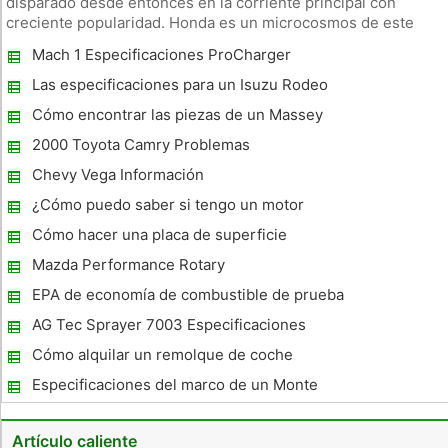
disparado desde entonces en la corriente principal con
creciente popularidad. Honda es un microcosmos de este
fenómeno, pasando de unos 1.959 concesionarios en venta
Mach 1 Especificaciones ProCharger
dos productos de la motocicleta, con el líder en ventas de
unidades por concesiona
Las especificaciones para un Isuzu Rodeo
1994
Cómo encontrar las piezas de un Massey
Ferguson Tractor
2000 Toyota Camry Problemas
Chevy Vega Información
¿Cómo puedo saber si tengo un motor
VTEC ? Innovadora distribución variable
Cómo hacer una placa de superficie
Mazda Performance Rotary
EPA de economía de combustible de prueba
Especificaciones
AG Tec Sprayer 7003 Especificaciones
Cómo alquilar un remolque de coche
Especificaciones del marco de un Monte
Carlo 1980
Artículo caliente