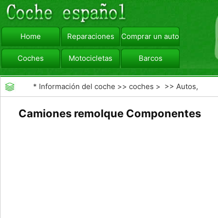
Home
Reparaciones
Comprar un automóvil
Coches
Motocicletas
Barcos
viajar
Camiones
*
Información del coche
>>
coches
> >>
Autos,
Autos
>>
Otros Autos
Camiones remolque Componentes