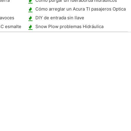
terra
Cómo purgar un fueraborda hidráulicos
Cómo arreglar un Acura Tl pasajeros Optica
2002
tavoces
DIY de entrada sin llave
SC esmalte
Snow Plow problemas Hidráulica