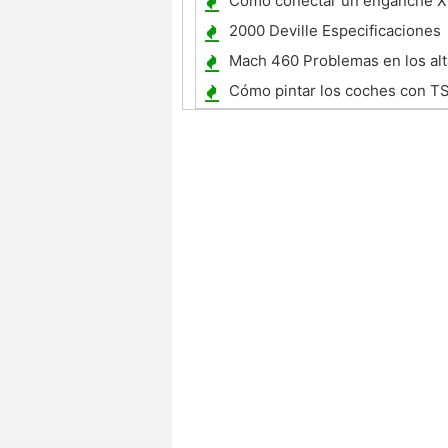
Cómo conectar un enganche X
2000 Deville Especificaciones
Mach 460 Problemas en los al
izquierdo
Cómo pintar los coches con T