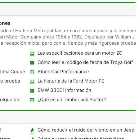
iones
amado el Hudson Metropolitan, era un subcompacto y la economí
ash Motor Company entre 1954 y 1962. Diseñado por William J.
una recepción mixta, pero con el tiempo y más rigurosas pruebas
Las especificaciones para un motor ZC
Cómo leer el código de fecha de Troya Golf
Cart Batteries
ltima Coupé
Stock Car Performance
de prueba
La historia de la Ford Motor FE
BMW 330Ci Información
olque de
¿Qué es un Timberjack Porter?
l
Cómo reducir el ruido del viento en un Jeep
Wrangler Soft Top