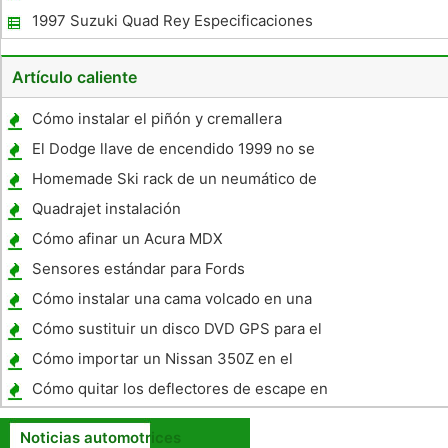
1997 Suzuki Quad Rey Especificaciones
Artículo caliente
Cómo instalar el piñón y cremallera
El Dodge llave de encendido 1999 no se
enciende
Homemade Ski rack de un neumático de
repuesto
Quadrajet instalación
Cómo afinar un Acura MDX
Sensores estándar para Fords
Cómo instalar una cama volcado en una
Pickup
Cómo sustituir un disco DVD GPS para el
Toyota Tundra
Cómo importar un Nissan 350Z en el
Canadá
Cómo quitar los deflectores de escape en
una Harley-Davidson
Noticias automotrices