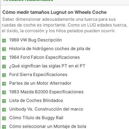
Cómo medir tamaños Lugnut on Wheels Coche
Saber dimensionar adecuadamente una tuerca para sus
ruedas de coche es importante. Como un LUG edades tuerca,
el óxido, la corrosión y los hilos pelados pueden ocurrir.
Tendrá que cambiar viejos tuercas por otros nuevos. Si la
1969 VW Bug Descripción
tuerca no es del tamaño adecuado, no va a encajar el perno
terminal y col
Historia de hidrógeno coches de pila de
combustible
1964 Ford Falcon Especificaciones
¿Qué significan las siglas PT en el PT
Cruiser?
Ford Sierra Especificaciones
Partes de un Motor Alternador
1983 Mazda B2000 Especificaciones
Lista de Coches Blindados
Unibody Vs. Construcción del marco
Cómo Título de Buggy Rail
Cómo seleccionar un Montaje de bola