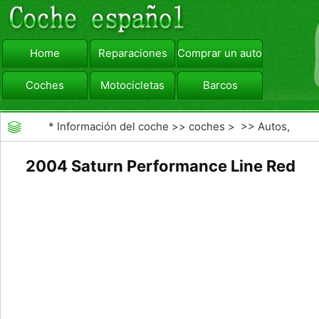
Home
Reparaciones
Comprar un automóvil
Coches
Motocicletas
Barcos
viajar
Camiones
*
Información del coche
>>
coches
> >>
Autos,
Autos
>>
Otros Autos
2004 Saturn Performance Line Red