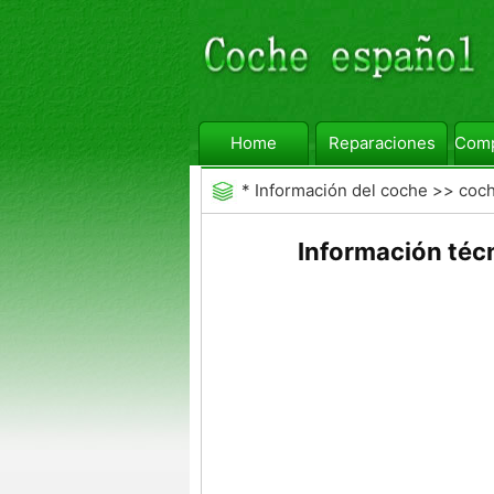
Home
Reparaciones
Comp
*
Información del coche
>>
coc
Información téc