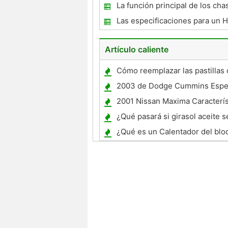
elevadora
La función principal de los cha
Las especificaciones para un 
Hatchback CX 2000
Artículo caliente
Cómo reemplazar las pastillas 
un Ford Explorer 1991
2003 de Dodge Cummins Espec
2001 Nissan Maxima Caracterís
¿Qué pasará si girasol aceite 
la gasolina?
¿Qué es un Calentador del blo