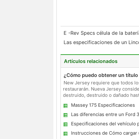
E -Rev Specs célula de la bater
Las especificaciones de un Linc
Artículos relacionados
¿Cómo puedo obtener un título
New Jersey requiere que todos los
restaurarán. Nueva Jersey consider
destruido, destruido o dañado has
obtención de un título de salv
Massey 175 Especificaciones
Las diferencias entre un Ford 
302
Especificaciones del vehículo 
Chevrolet Silverado modelo 3
Instrucciones de Cómo cargar 