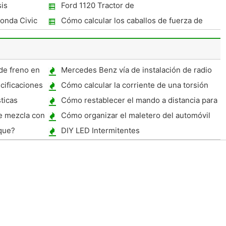
sis
Ford 1120 Tractor de
Honda Civic
Cómo calcular los caballos de fuerza de
rueda a una tracción total Crank
de freno en
Mercedes Benz vía de instalación de radio
ificaciones
Cómo calcular la corriente de una torsión
ticas
Cómo restablecer el mando a distancia para
un piloto de Honda
se mezcla con
Cómo organizar el maletero del automóvil
que?
DIY LED Intermitentes