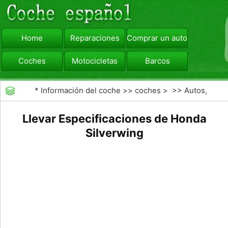
Home
Reparaciones
Comprar un automóvil
Coches
Motocicletas
Barcos
viajar
Camiones
*
Información del coche
>>
coches
> >>
Autos,
Autos
>>
Scooters
Llevar Especificaciones de Honda
Silverwing