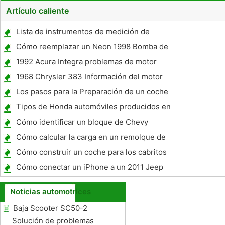
Artículo caliente
Lista de instrumentos de medición de
emisiones
Cómo reemplazar un Neon 1998 Bomba de
agua de Dodge
1992 Acura Integra problemas de motor
1968 Chrysler 383 Información del motor
Los pasos para la Preparación de un coche
para Paint
Tipos de Honda automóviles producidos en
los años 1990
Cómo identificar un bloque de Chevy
Cómo calcular la carga en un remolque de
cuello de cisne
Cómo construir un coche para los cabritos
Cómo conectar un iPhone a un 2011 Jeep
Grand Cherokee Overland
Noticias automotrices
Baja Scooter SC50-2
Solución de problemas