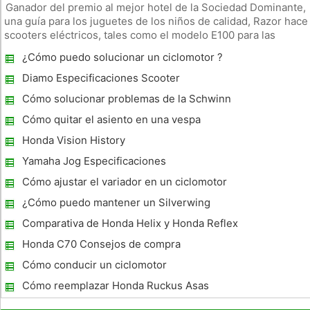
Ganador del premio al mejor hotel de la Sociedad Dominante,
una guía para los juguetes de los niños de calidad, Razor hace
scooters eléctricos, tales como el modelo E100 para las
edades de ocho y más, así como otros modelos de los adultos
¿Cómo puedo solucionar un ciclomotor ?
pueden montar. El scooter E100 puede viajar hasta 10 millas p
Diamo Especificaciones Scooter
Cómo solucionar problemas de la Schwinn
S500
Cómo quitar el asiento en una vespa
Honda Vision History
Yamaha Jog Especificaciones
Cómo ajustar el variador en un ciclomotor
¿Cómo puedo mantener un Silverwing
Scooter Honda?
Comparativa de Honda Helix y Honda Reflex
Honda C70 Consejos de compra
Cómo conducir un ciclomotor
Cómo reemplazar Honda Ruckus Asas