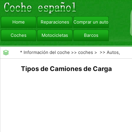
Home
Reparaciones
Comprar un automóvil
Coches
Motocicletas
Barcos
viajar
Camiones
*
Información del coche
>>
coches
> >>
Autos,
Autos
>>
Camiones
Tipos de Camiones de Carga