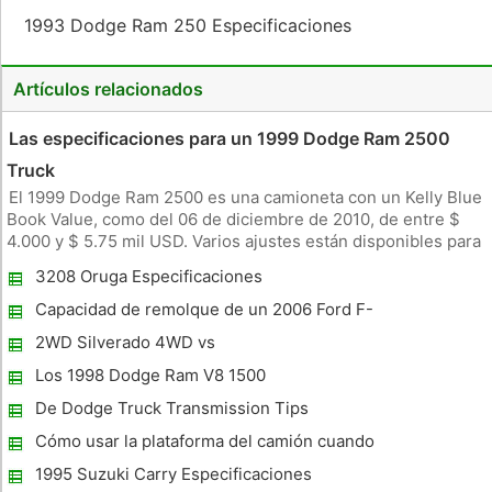
1993 Dodge Ram 250 Especificaciones
Artículos relacionados
Las especificaciones para un 1999 Dodge Ram 2500
Truck
El 1999 Dodge Ram 2500 es una camioneta con un Kelly Blue
Book Value, como del 06 de diciembre de 2010, de entre $
4.000 y $ 5.75 mil USD. Varios ajustes están disponibles para
el 1999 Dodge Ram 2500, incluyendo tracción a las cuatro
3208 Oruga Especificaciones
ruedas y tracción trasera, así como el Club Cab, Quad Cab,
cama co
Capacidad de remolque de un 2006 Ford F-
250
2WD Silverado 4WD vs
Los 1998 Dodge Ram V8 1500
Especificaciones
De Dodge Truck Transmission Tips
Cómo usar la plataforma del camión cuando
se arrastra un Fifth Wheel
1995 Suzuki Carry Especificaciones