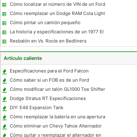
Cómo localizar el número de VIN de un Ford
Cargo Truck
Cómo reemplazar un Dodge RAM Cola Light
Bulb
Cómo pintar un camión pequeño
La historia y especificaciones de un 1977 El
Camino
Resbalón en Vs. Rocíe en Bedliners
Artículo caliente
Especificaciones para el Ford Falcon
Cómo saber si un FOB es de un Ford
Explorer 1999
Cómo modificar un talón GL1000 Toe Shifter
Dodge Stratus RT Especificaciones
DIY: E46 Expansion Tank
Cómo reemplazar la batería en una apertura
a distancia para un 1998 Pontiac Grand Prix
Cómo eliminar un Chevy Tahoe Alternador
Cómo quitar y reemplazar el alternador en