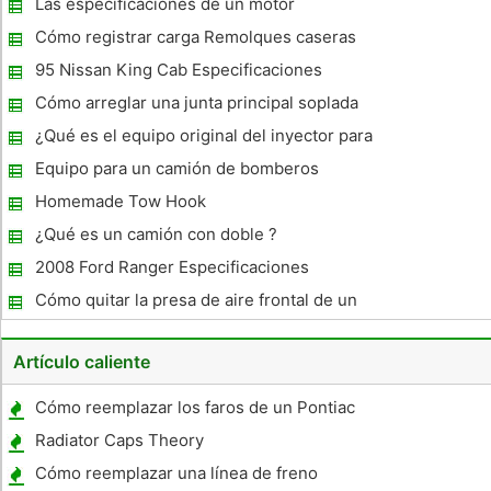
Las especificaciones de un motor
Caterpillar C-7
Cómo registrar carga Remolques caseras
en Indiana
95 Nissan King Cab Especificaciones
Cómo arreglar una junta principal soplada
en una F-150
¿Qué es el equipo original del inyector para
el Detroit Diesel ?
Equipo para un camión de bomberos
requerida
Homemade Tow Hook
¿Qué es un camión con doble ?
2008 Ford Ranger Especificaciones
Cómo quitar la presa de aire frontal de un
GMC Canyon
Artículo caliente
Cómo reemplazar los faros de un Pontiac
Grand Prix
Radiator Caps Theory
Cómo reemplazar una línea de freno