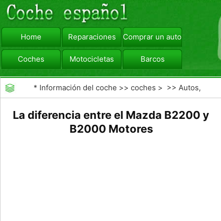
Home
Reparaciones
Comprar un automóvil
Coches
Motocicletas
Barcos
viajar
Camiones
*
Información del coche
>>
coches
> >>
Autos,
Autos
>>
Camiones
La diferencia entre el Mazda B2200 y
B2000 Motores