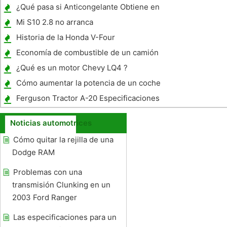
¿Qué pasa si Anticongelante Obtiene en
líquido de la transmisión automática?
Mi S10 2.8 no arranca
Historia de la Honda V-Four
Economía de combustible de un camión
Chevrolet 7.4L 1998
¿Qué es un motor Chevy LQ4 ?
Cómo aumentar la potencia de un coche
turboalimentado
Ferguson Tractor A-20 Especificaciones
Noticias automotrices
Cómo quitar la rejilla de una
Dodge RAM
Problemas con una
transmisión Clunking en un
2003 Ford Ranger
Las especificaciones para un