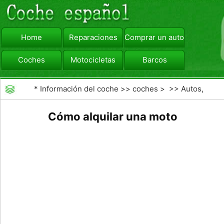
Home
Reparaciones
Comprar un automóvil
Coches
Motocicletas
Barcos
viajar
Camiones
*
Información del coche
>>
coches
> >>
Autos,
Autos
>>
Vespas
Cómo alquilar una moto