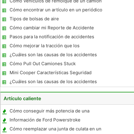
Cómo Vehículos de remolque de un camión
de remolque plano
Cómo encontrar un artículo en un periódico
en un accidente en White Salmon ,
Tipos de bolsas de aire
Washington
Cómo cambiar mi Reporte de Accidente
Pasos para la notificación de accidentes
Cómo mejorar la tracción que los
neumáticos para mojado
¿Cuáles son las causas de los accidentes
de automóvil traseras End?
Cómo Pull Out Camiones Stuck
Mini Cooper Características Seguridad
¿Cuáles son las causas de los accidentes
de tráfico?
Artículo caliente
Cómo conseguir más potencia de una
Harley Road King
Información de Ford Powerstroke
Cómo reemplazar una junta de culata en un