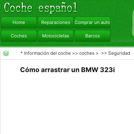
Home
Reparaciones
Comprar un automóvil
Coches
Motocicletas
Barcos
viajar
Camiones
*
Información del coche
>>
coches
> >>
Seguridad
Vial
>>
accidentes de tráfico
Cómo arrastrar un BMW 323i