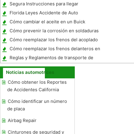
GL 1100 Gold Wing
Segura Instrucciones para llegar
Florida Leyes Accidente de Auto
Cómo cambiar el aceite en un Buick
LeSabre 1998
Cómo prevenir la corrosión en soldaduras
Silenciador
Cómo reemplazar los frenos del acoplado
del barco
Cómo reemplazar los frenos delanteros en
un Buick
Reglas y Reglamentos de transporte de
automóviles
Noticias automotrices
Cómo obtener los Reportes
de Accidentes California
Cómo identificar un número
de placa
Airbag Repair
Cinturones de seguridad y