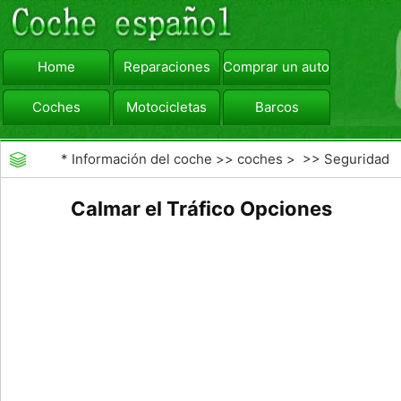
Home
Reparaciones
Comprar un automóvil
Coches
Motocicletas
Barcos
viajar
Camiones
*
Información del coche
>>
coches
> >>
Seguridad
Vial
>>
Driving Safety
Calmar el Tráfico Opciones