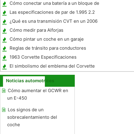
motocicleta utiliza?
Cómo conectar una batería a un bloque de
terminales
Las especificaciones de par de 1.995 2.2
Cavalier
¿Qué es una transmisión CVT en un 2006
Ford 500?
Cómo medir para Alforjas
Cómo pintar un coche en un garaje
Reglas de tránsito para conductores
menores de 18
1963 Corvette Especificaciones
El simbolismo del emblema del Corvette
Noticias automotrices
Cómo aumentar el GCWR en
un E-450
Los signos de un
sobrecalentamiento del
coche