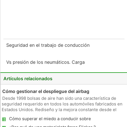
Seguridad en el trabajo de conducción
Vs presión de los neumáticos. Carga
Artículos relacionados
Cómo gestionar el despliegue del airbag
Desde 1998 bolsas de aire han sido una característica de
seguridad requerido en todos los automóviles fabricados en
Estados Unidos. Rediseño y la mejora constante desde el
primer airbag aparecieron en un coche de los consumidores
Cómo superar el miedo a conducir sobre
en 1973 las restricciones hechas de bolsas de aire menos
puentes
capaz de caus