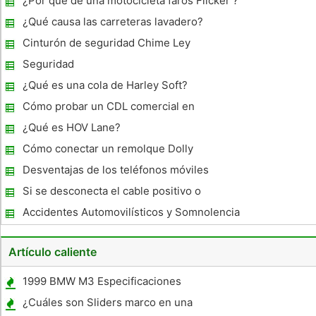
¿Por qué de una motocicleta faros Flicker ?
¿Qué causa las carreteras lavadero?
Cinturón de seguridad Chime Ley
Seguridad
¿Qué es una cola de Harley Soft?
Cómo probar un CDL comercial en
California
¿Qué es HOV Lane?
Cómo conectar un remolque Dolly
Desventajas de los teléfonos móviles
durante la conducción
Si se desconecta el cable positivo o
negativo en primer lugar?
Accidentes Automovilísticos y Somnolencia
Artículo caliente
1999 BMW M3 Especificaciones
¿Cuáles son Sliders marco en una