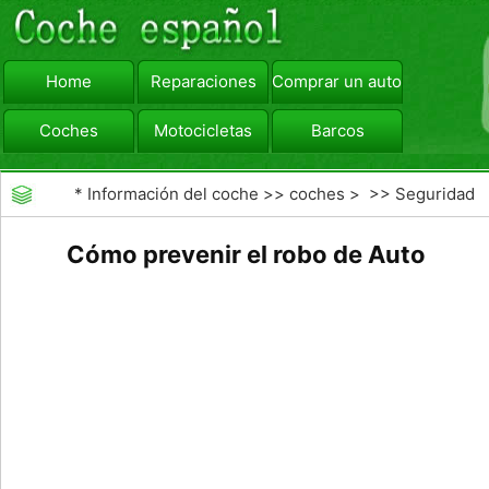
Home
Reparaciones
Comprar un automóvil
Coches
Motocicletas
Barcos
viajar
Camiones
*
Información del coche
>>
coches
> >>
Seguridad
Vial
>>
Driving Safety
Cómo prevenir el robo de Auto