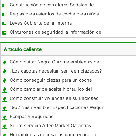
Construcción de carreteras Señales de
seguridad
Reglas para asientos de coche para niños
Leyes Cubierta de la linterna
Cinturones de seguridad la información de
apoyo
Artículo caliente
Cómo quitar Negro Chrome emblemas del
coche
¿Los capotas necesitan ser reemplazados?
Cómo conseguir piezas para un coche
fúnebre
Cómo cambiar de aceite hidráulico del
embrague en una motocicleta
Cómo construir viviendas en su Enclosed
Trailer
1952 Nash Rambler Especificaciones Wagon
Rampas y Seguridad
Sobre servicio After-Market Garantías
Coche
Herramientas necesarias para reparar los