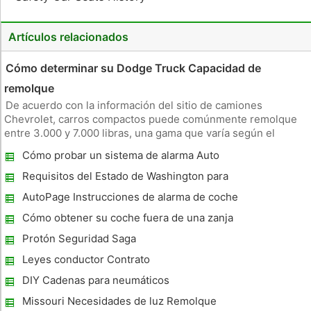
Artículos relacionados
Cómo determinar su Dodge Truck Capacidad de
remolque
De acuerdo con la información del sitio de camiones
Chevrolet, carros compactos puede comúnmente remolque
entre 3.000 y 7.000 libras, una gama que varía según el
equipamiento y las capacidades de un vehículo específico.
Cómo probar un sistema de alarma Auto
Camiones de tamaño completo y los informes del sitio de
información, puede remol
Requisitos del Estado de Washington para
Cadenas para neumáticos
AutoPage Instrucciones de alarma de coche
Cómo obtener su coche fuera de una zanja
durante una ventisca
Protón Seguridad Saga
Leyes conductor Contrato
DIY Cadenas para neumáticos
Missouri Necesidades de luz Remolque