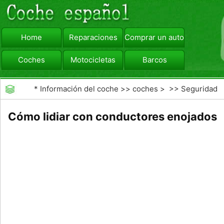
Home
Reparaciones
Comprar un automóvil
Coches
Motocicletas
Barcos
viajar
Camiones
*
Información del coche
>>
coches
> >>
Seguridad
Vial
>>
Driving Safety
Cómo lidiar con conductores enojados