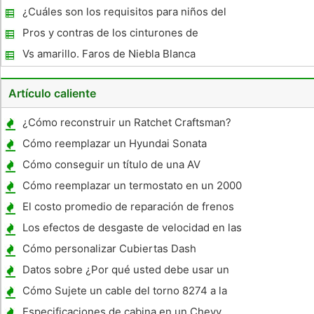
Hazmat en Ohio
¿Cuáles son los requisitos para niños del
asiento de coche en Texas?
Pros y contras de los cinturones de
seguridad
Vs amarillo. Faros de Niebla Blanca
Artículo caliente
¿Cómo reconstruir un Ratchet Craftsman?
Cómo reemplazar un Hyundai Sonata
Correa 2003
Cómo conseguir un título de una AV
Cómo reemplazar un termostato en un 2000
Dodge Caravan
El costo promedio de reparación de frenos
Los efectos de desgaste de velocidad en las
carreteras
Cómo personalizar Cubiertas Dash
Datos sobre ¿Por qué usted debe usar un
cinturón de seguridad
Cómo Sujete un cable del torno 8274 a la
Drum
Especificaciones de cabina en un Chevy