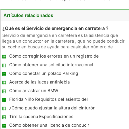
Artículos relacionados
¿Qué es el Servicio de emergencia en carretera ?
Servicio de emergencia en carretera es la asistencia que
llega a un conductor en la carretera , que no puede conducir
su coche en busca de ayuda para cualquier número de
razones. Los proveedores de servicio venden el acceso a la
Cómo corregir los errores en un registro de
asistencia o la incluyen en los contratos de seguros o de un
conducir de California
vehículo -
Cómo obtener una solicitud internacional
de licencia de conducción
Cómo conectar un polaco Parking
Acerca de las luces antiniebla
Cómo arrastrar un BMW
Florida Niño Requisitos del asiento del
coche
¿Cómo puedo ajustar la altura del cinturón
de seguridad en un Subaru Forester?
Tire la cadena Especificaciones
Cómo obtener una licencia de conducir