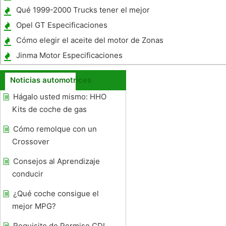
Qué 1999-2000 Trucks tener el mejor
rendimiento de la gasolina?
Opel GT Especificaciones
Cómo elegir el aceite del motor de Zonas
calientes
Jinma Motor Especificaciones
Noticias automotrices
Hágalo usted mismo: HHO
Kits de coche de gas
Cómo remolque con un
Crossover
Consejos al Aprendizaje
conducir
¿Qué coche consigue el
mejor MPG?
Requisito de Permiso CDL