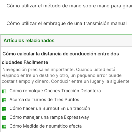
Cómo utilizar el método de mano sobre mano para gira
Cómo utilizar el embrague de una transmisión manual
Artículos relacionados
Cómo calcular la distancia de conducción entre dos
ciudades Fácilmente
Navegación precisa es importante. Cuando usted está
viajando entre un destino y otro, un pequeño error puede
costar tiempo y dinero. Conducir entre un lugar y la siguiente
requiere una planificación anticipada para evitar este tipo de
Cómo remolque Coches Tracción Delantera
errores. Afortunadamente, usted puede dirigir con confianza
si se
Acerca de Turnos de Tres Puntos
Cómo hacer un Burnout En un tracción
delantera
Cómo manejar una rampa Expressway
cerrado
Cómo Medida de neumático afecta