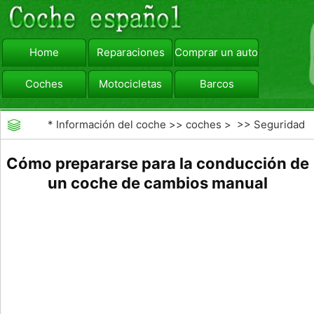
Home
Reparaciones
Comprar un automóvil
Coches
Motocicletas
Barcos
viajar
Camiones
*
Información del coche
>>
coches
> >>
Seguridad
Vial
>>
Consejos de Conducción
Cómo prepararse para la conducción de
un coche de cambios manual