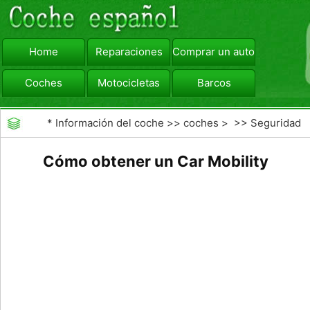
Home
Reparaciones
Comprar un automóvil
Coches
Motocicletas
Barcos
viajar
Camiones
*
Información del coche
>>
coches
> >>
Seguridad
Vial
>>
Consejos de Conducción
Cómo obtener un Car Mobility