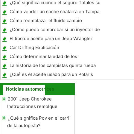
¿Qué significa cuando el seguro Totales su
coche?
Cómo vender un coche chatarra en Tampa
Cómo reemplazar el fluido cambio
automático
¿Cómo puedo comprobar si un inyector de
combustible funciona correctamente ?
El tipo de aceite para un Jeep Wrangler
Unlimited 2008 X
Car Drifting Explicación
Cómo determinar la edad de los
Neumáticos General
La historia de los campistas quinta rueda
¿Qué es el aceite usado para un Polaris
ATV?
Noticias automotrices
2001 Jeep Cherokee
Instrucciones remolque
¿Qué significa Pov en el carril
de la autopista?