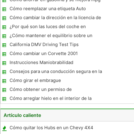
Highlander se descompone por el lado de una carretera muy
transitada, a ver
Cómo reemplazar una etiqueta Auto
Perdido en Florida
Cómo cambiar la dirección en la licencia de
conducir en Tennessee
¿Por qué son las luces del coche en
durante el día ?
¿Cómo mantener el equilibrio sobre un
Scooter
California DMV Driving Test Tips
Cómo cambiar un Corvette 2001
Correctamente
Instrucciones Maniobrabilidad
Consejos para una conducción segura en la
lluvia
Cómo girar el embrague
Cómo obtener un permiso de
estacionamiento para discapacitados en
Cómo arreglar hielo en el interior de la
Missouri
ventana de un coche
Artículo caliente
Cómo quitar los Hubs en un Chevy 4X4