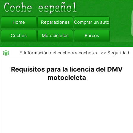
Home
Reparaciones
Comprar un automóvil
Coches
Motocicletas
Barcos
viajar
Camiones
*
Información del coche
>>
coches
> >>
Seguridad
Vial
>>
Consejos de Conducción
Requisitos para la licencia del DMV
motocicleta