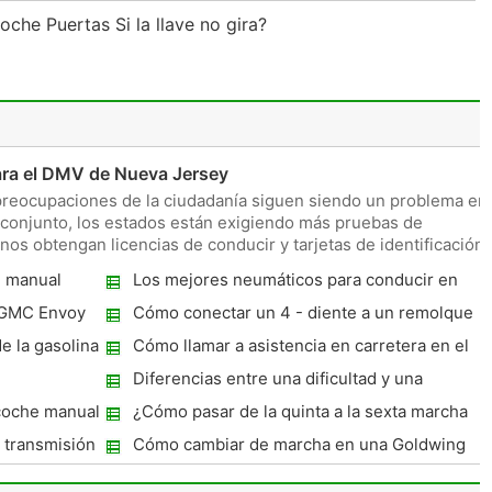
he Puertas Si la llave no gira?
para el DMV de Nueva Jersey
 preocupaciones de la ciudadanía siguen siendo un problema en
conjunto, los estados están exigiendo más pruebas de
nos obtengan licencias de conducir y tarjetas de identificación
n manual
Los mejores neumáticos para conducir en
hielo
 GMC Envoy
Cómo conectar un 4 - diente a un remolque
de 6 Prong Plug
e la gasolina
Cómo llamar a asistencia en carretera en el
teléfono celular
Diferencias entre una dificultad y una
Licencia Permiso
coche manual
¿Cómo pasar de la quinta a la sexta marcha
en un 350Z
 transmisión
Cómo cambiar de marcha en una Goldwing
GL1100