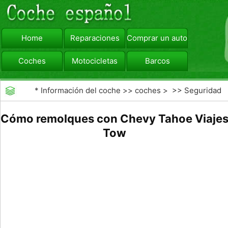
Home
Reparaciones
Comprar un automóvil
Coches
Motocicletas
Barcos
viajar
Camiones
*
Información del coche
>>
coches
> >>
Seguridad
Vial
>>
Consejos de Conducción
Cómo remolques con Chevy Tahoe Viaje
Tow