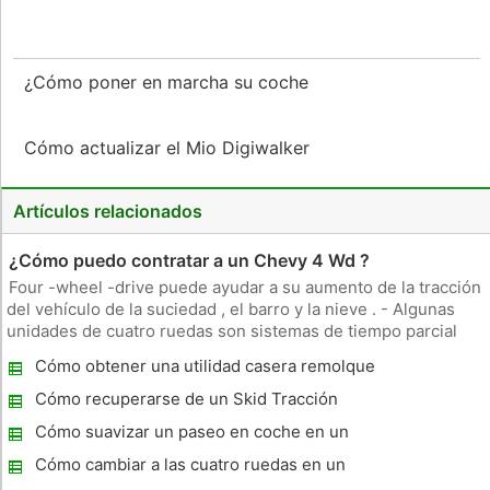
¿Cómo poner en marcha su coche
Cómo actualizar el Mio Digiwalker
Artículos relacionados
¿Cómo puedo contratar a un Chevy 4 Wd ?
Four -wheel -drive puede ayudar a su aumento de la tracción
del vehículo de la suciedad , el barro y la nieve . - Algunas
unidades de cuatro ruedas son sistemas de tiempo parcial
con cubos de bloqueo en las ruedas delanteras , mientras
Cómo obtener una utilidad casera remolque
que otros son sistemas de tiempo completo sin haber
pesado en Ohio
asegurado hu
Cómo recuperarse de un Skid Tracción
delantera
Cómo suavizar un paseo en coche en un
Jeep
Cómo cambiar a las cuatro ruedas en un