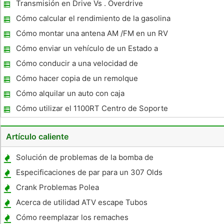
Jeep Cherokee 1998
Transmisión en Drive Vs . Overdrive
Cómo calcular el rendimiento de la gasolina
para su coche
Cómo montar una antena AM /FM en un RV
Cómo enviar un vehículo de un Estado a
otro
Cómo conducir a una velocidad de
transmisión 5
Cómo hacer copia de un remolque
Cómo alquilar un auto con caja
Cómo utilizar el 1100RT Centro de Soporte
Asa de elevación
Artículo caliente
Solución de problemas de la bomba de
gasolina en una Silverado
Especificaciones de par para un 307 Olds
Crank Problemas Polea
Acerca de utilidad ATV escape Tubos
Cómo reemplazar los remaches