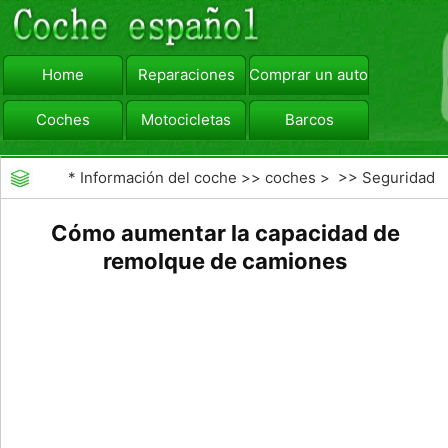
Home
Reparaciones
Comprar un automóvil
Coches
Motocicletas
Barcos
viajar
Camiones
*
Información del coche
>>
coches
> >>
Seguridad
Vial
>>
Consejos de Conducción
Cómo aumentar la capacidad de
remolque de camiones