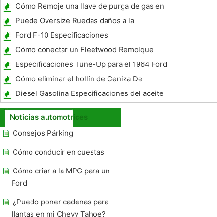
Cómo Remoje una llave de purga de gas en
la gasolina en Swell nuevas juntas tóricas
Puede Oversize Ruedas daños a la
transmisión?
Ford F-10 Especificaciones
Cómo conectar un Fleetwood Remolque
Especificaciones Tune-Up para el 1964 Ford
Falcon
Cómo eliminar el hollín de Ceniza De
Pintura Automotriz Finalizar
Diesel Gasolina Especificaciones del aceite
del motor
Noticias automotrices
Consejos Párking
Cómo conducir en cuestas
Cómo criar a la MPG para un
Ford
¿Puedo poner cadenas para
llantas en mi Chevy Tahoe?