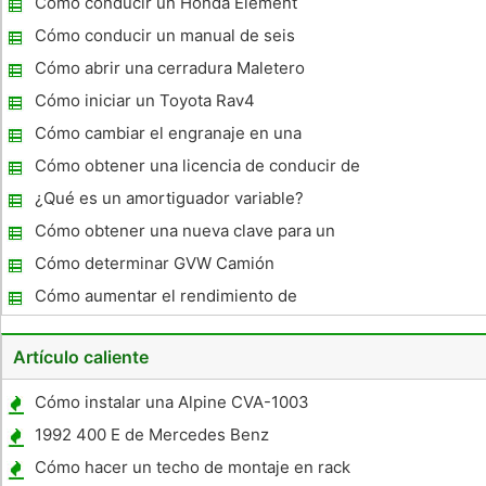
Cómo conducir un Honda Element
Cómo conducir un manual de seis
velocidades Mazda RX-8
Cómo abrir una cerradura Maletero
Cómo iniciar un Toyota Rav4
Cómo cambiar el engranaje en una
transmisión Saturno
Cómo obtener una licencia de conducir de
nuevo en Illinois
¿Qué es un amortiguador variable?
Cómo obtener una nueva clave para un
coche
Cómo determinar GVW Camión
Valoraciones
Cómo aumentar el rendimiento de
combustible de una camioneta Dodge RAM
5.9L
Artículo caliente
Cómo instalar una Alpine CVA-1003
1992 400 E de Mercedes Benz
Especificaciones
Cómo hacer un techo de montaje en rack