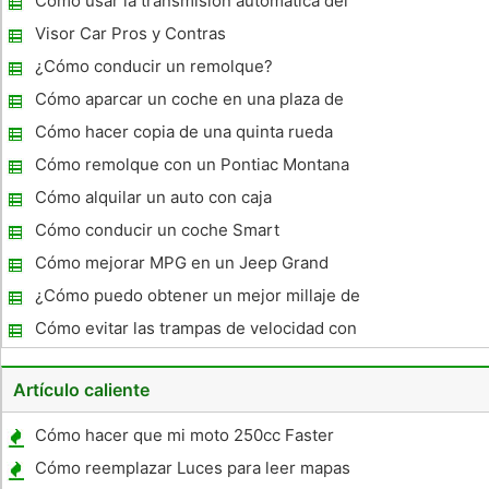
Cómo usar la transmisión automática del
coche
Visor Car Pros y Contras
¿Cómo conducir un remolque?
Cómo aparcar un coche en una plaza de
aparcamiento
Cómo hacer copia de una quinta rueda
remolques
Cómo remolque con un Pontiac Montana
Van en Overdrive 2001
Cómo alquilar un auto con caja
Cómo conducir un coche Smart
Cómo mejorar MPG en un Jeep Grand
Cherokee
¿Cómo puedo obtener un mejor millaje de
un 6.0L Diesel Power Stroke?
Cómo evitar las trampas de velocidad con
su teléfono celular
Artículo caliente
Cómo hacer que mi moto 250cc Faster
Cómo reemplazar Luces para leer mapas