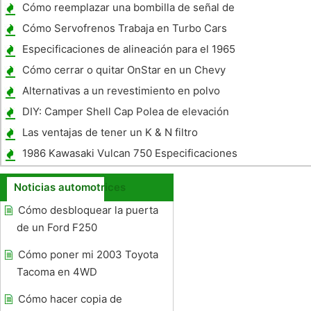
para un 2005 Honda Civic LX
Cómo reemplazar una bombilla de señal de
vuelta en un Ford Lariat Pickup 2005
Cómo Servofrenos Trabaja en Turbo Cars
Especificaciones de alineación para el 1965
Chevy Nova
Cómo cerrar o quitar OnStar en un Chevy
Tahoe 2001
Alternativas a un revestimiento en polvo
DIY: Camper Shell Cap Polea de elevación
Las ventajas de tener un K & N filtro
1986 Kawasaki Vulcan 750 Especificaciones
Noticias automotrices
Cómo desbloquear la puerta
de un Ford F250
Cómo poner mi 2003 Toyota
Tacoma en 4WD
Cómo hacer copia de