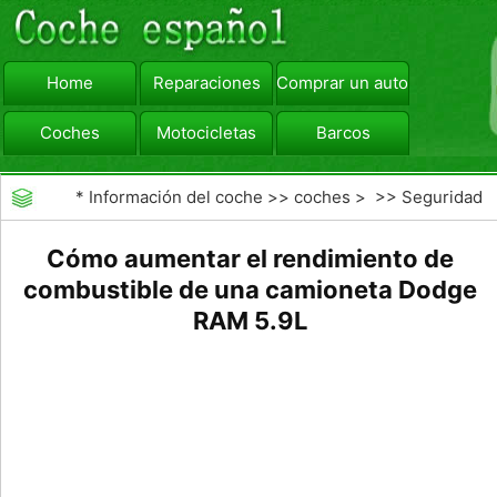
Home
Reparaciones
Comprar un automóvil
Coches
Motocicletas
Barcos
viajar
Camiones
*
Información del coche
>>
coches
> >>
Seguridad
Vial
>>
Consejos de Conducción
Cómo aumentar el rendimiento de
combustible de una camioneta Dodge
RAM 5.9L