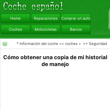
Home
Reparaciones
Comprar un automóvil
Coches
Motocicletas
Barcos
viajar
Camiones
*
Información del coche
>>
coches
> >>
Seguridad
Vial
>>
Consejos de Conducción
Cómo obtener una copia de mi historial
de manejo