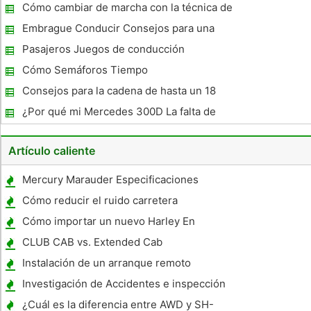
Cómo cambiar de marcha con la técnica de
doble embrague
Embrague Conducir Consejos para una
transmisión manual
Pasajeros Juegos de conducción
Cómo Semáforos Tiempo
Consejos para la cadena de hasta un 18
Wheeler
¿Por qué mi Mercedes 300D La falta de
energía subir colinas?
Artículo caliente
Mercury Marauder Especificaciones
Cómo reducir el ruido carretera
Cómo importar un nuevo Harley En
Australia
CLUB CAB vs. Extended Cab
Instalación de un arranque remoto
automático en un vehículo
Investigación de Accidentes e inspección
de seguridad en las carreteras
¿Cuál es la diferencia entre AWD y SH-