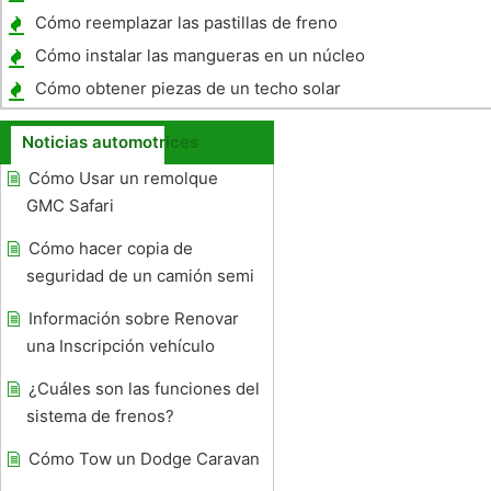
AWD?
Cómo reemplazar las pastillas de freno
delanteras en una Town & Country 2007
Cómo instalar las mangueras en un núcleo
del calentador para un Grand Am 1996
Cómo obtener piezas de un techo solar
Noticias automotrices
Cómo Usar un remolque
GMC Safari
Cómo hacer copia de
seguridad de un camión semi
Información sobre Renovar
una Inscripción vehículo
¿Cuáles son las funciones del
sistema de frenos?
Cómo Tow un Dodge Caravan