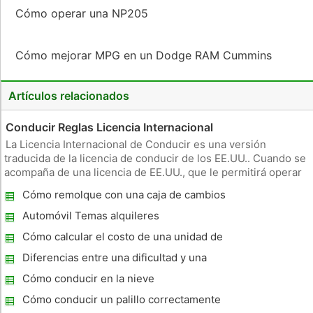
Cómo operar una NP205
Cómo mejorar MPG en un Dodge RAM Cummins
Artículos relacionados
Conducir Reglas Licencia Internacional
La Licencia Internacional de Conducir es una versión
traducida de la licencia de conducir de los EE.UU.. Cuando se
acompaña de una licencia de EE.UU., que le permitirá operar
un vehículo en el extranjero. Es aceptado por más de 150
Cómo remolque con una caja de cambios
países e incluye su fotografía y datos personales, como la
automática
estatura,
Automóvil Temas alquileres
Cómo calcular el costo de una unidad de
disco
Diferencias entre una dificultad y una
Licencia Permiso
Cómo conducir en la nieve
Cómo conducir un palillo correctamente