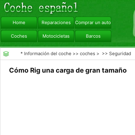
Home
Reparaciones
Comprar un automóvil
Coches
Motocicletas
Barcos
viajar
Camiones
*
Información del coche
>>
coches
> >>
Seguridad
Vial
>>
Consejos de Conducción
Cómo Rig una carga de gran tamaño