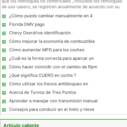
que los remolques no comerciales , incluidos los remolques
de uso casero, se registren anualmente de acuerdo con su
peso. Para registrar su remolque en el estado de Ohio, usted
¿Cómo puedo cambiar manualmente en 4
tendrá que tener pesaba en una balanza certificada oficial
Wheel Drive en un Chevy Blazer 1996 ?
BMV
Florida DMV pago
Chevy Overdrive identificación
Cómo mejorar la economía de combustible
en un Mercedes
Cómo aumentar MPG para los coches
¿Cuál es la forma correcta para aparcar un
coche en una colina?
Cómo hacer coincidir con el cambio de Rpm
¿Qué significa CUERO en coche ?
Cómo utilizar los frenos antibloqueo en
invierno
Acerca de Turnos de Tres Puntos
Aprender a manejar con transmisión manual
Consejos para conducir en el hielo y nieve
en invierno para los camioneros Big Rig
Artículo caliente