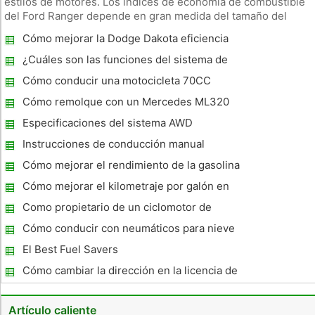
estilos de motores. Los índices de economía de combustible
del Ford Ranger depende en gran medida del tamaño del
motor, las relaciones de transmisión, y las opciones
Cómo mejorar la Dodge Dakota eficiencia
equipados, tales como 4x4 o 4x2 estilos. Mientras que el
de combustible
gobierno publica
¿Cuáles son las funciones del sistema de
frenos?
Cómo conducir una motocicleta 70CC
Cómo remolque con un Mercedes ML320
Especificaciones del sistema AWD
Instrucciones de conducción manual
Cómo mejorar el rendimiento de la gasolina
en 2002 Dakota
Cómo mejorar el kilometraje por galón en
un Duramax
Como propietario de un ciclomotor de
forma responsable en Michigan
Cómo conducir con neumáticos para nieve
con clavos
El Best Fuel Savers
Cómo cambiar la dirección en la licencia de
conducir en el Estado de Colorado
Artículo caliente