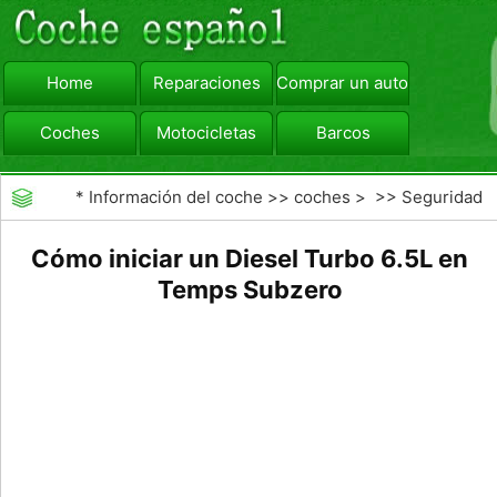
Home
Reparaciones
Comprar un automóvil
Coches
Motocicletas
Barcos
viajar
Camiones
*
Información del coche
>>
coches
> >>
Seguridad
Vial
>>
Consejos de Conducción
Cómo iniciar un Diesel Turbo 6.5L en
Temps Subzero