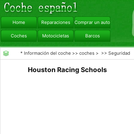
Home
Reparaciones
Comprar un automóvil
Coches
Motocicletas
Barcos
viajar
Camiones
*
Información del coche
>>
coches
> >>
Seguridad
Vial
>>
Racing School
Houston Racing Schools