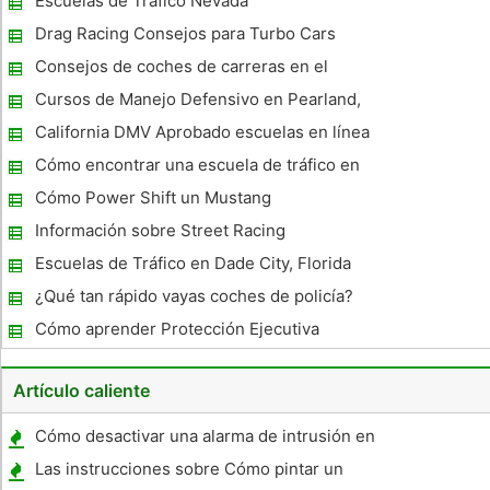
Escuelas de Tráfico Nevada
Drag Racing Consejos para Turbo Cars
Consejos de coches de carreras en el
establecimiento de un Bump Steer
Cursos de Manejo Defensivo en Pearland,
Texas
California DMV Aprobado escuelas en línea
de tráfico
Cómo encontrar una escuela de tráfico en
línea
Cómo Power Shift un Mustang
Información sobre Street Racing
Escuelas de Tráfico en Dade City, Florida
¿Qué tan rápido vayas coches de policía?
Cómo aprender Protección Ejecutiva
habilidades de conducción
Artículo caliente
Cómo desactivar una alarma de intrusión en
un Mondeo
Las instrucciones sobre Cómo pintar un