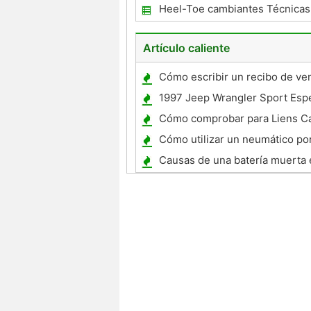
folletos de CDL conductor Miss
Heel-Toe cambiantes Técnicas
Artículo caliente
Cómo escribir un recibo de ve
coche
1997 Jeep Wrangler Sport Espe
Cómo comprobar para Liens C
Cómo utilizar un neumático por
cambiador
Causas de una batería muerta
Caravan