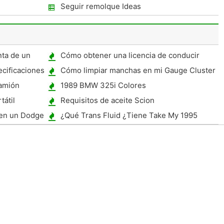
ouri?
Seguir remolque Ideas
nta de un
Cómo obtener una licencia de conducir
comercial en Ohio
cificaciones
Cómo limpiar manchas en mi Gauge Cluster
plexiglás
amión
1989 BMW 325i Colores
tátil
Requisitos de aceite Scion
 en un Dodge
¿Qué Trans Fluid ¿Tiene Take My 1995
Infiniti J30?