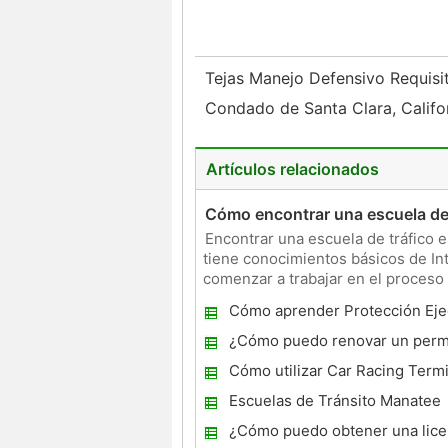
Tejas Manejo Defensivo Requis
Condado de Santa Clara, Califor
Artículos relacionados
Cómo encontrar una escuela de t
Encontrar una escuela de tráfico 
tiene conocimientos básicos de Int
comenzar a trabajar en el proceso d
tomar un curso de
Cómo aprender Protección Eje
habilidades de conducción
¿Cómo puedo renovar un perm
estacionamiento para discapac
Cómo utilizar Car Racing Term
Georgia?
Escuelas de Tránsito Manatee
¿Cómo puedo obtener una lice