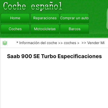
Home
Reparaciones
Comprar un automóvil
Coches
Motocicletas
Barcos
viajar
Camiones
*
Información del coche
>>
coches
> >>
Vender Mi
Coche
>>
Valoración y Tasación
Saab 900 SE Turbo Especificaciones