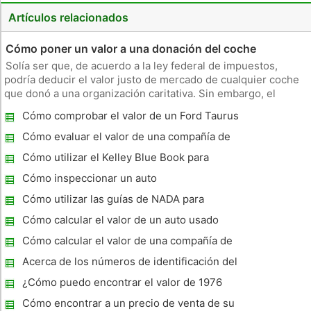
Artículos relacionados
Cómo poner un valor a una donación del coche
Solía ​​ser que, de acuerdo a la ley federal de impuestos,
podría deducir el valor justo de mercado de cualquier coche
que donó a una organización caritativa. Sin embargo, el
gobierno cambió la ley en el año fiscal 2005 debido a que
Cómo comprobar el valor de un Ford Taurus
muchas personas estaban abusando de ella, deduciendo
2000
demasiado dine
Cómo evaluar el valor de una compañía de
automóviles
Cómo utilizar el Kelley Blue Book para
evaluar el valor de un coche
Cómo inspeccionar un auto
Cómo utilizar las guías de NADA para
evaluar el valor de un coche
Cómo calcular el valor de un auto usado
Cómo calcular el valor de una compañía de
automóviles
Acerca de los números de identificación del
vehículo
¿Cómo puedo encontrar el valor de 1976
Porsche?
Cómo encontrar a un precio de venta de su