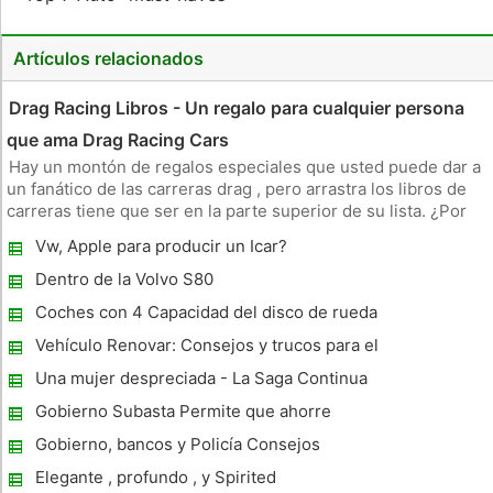
Artículos relacionados
Drag Racing Libros - Un regalo para cualquier persona
que ama Drag Racing Cars
Hay un montón de regalos especiales que usted puede dar a
un fanático de las carreras drag , pero arrastra los libros de
carreras tiene que ser en la parte superior de su lista. ¿Por
qué? Principalmente porque los libros incluyen información y
Vw, Apple para producir un Icar?
la información viene la fuerza. ¿Qué diablos estoy entus
Dentro de la Volvo S80
Coches con 4 Capacidad del disco de rueda
Vehículo Renovar: Consejos y trucos para el
éxito
Una mujer despreciada - La Saga Continua
de un pescado de carro
Gobierno Subasta Permite que ahorre
Gobierno, bancos y Policía Consejos
subasta Coche
Elegante , profundo , y Spirited