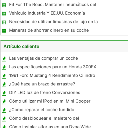
Fit For The Road: Mantener neumáticos del
coche en la forma
Vehículo Industria Y EE.UU. Economía
Necesidad de utilizar limusinas de lujo en la
boda
Maneras de ahorrar dinero en su coche
Artículo caliente
Las ventajas de comprar un coche
Las especificaciones para un Honda 300EX
1991 Ford Mustang 4 Rendimiento Cilindro
¿Qué hace un brazo de arrastre?
DIY LED luz de freno Conversiones
Cómo utilizar mi iPod en mi Mini Cooper
¿Cómo reparar el coche fundido
Cómo desbloquear el maletero del
automóvil viejo Sin Llaves
Cómo instalar alforjas en una Dyna Wide