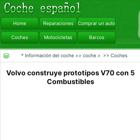
Home
Reparaciones
Comprar un automóvil
Coches
Motocicletas
Barcos
viajar
Camiones
*
Información del coche
>>
coche
> >>
Coches
Volvo construye prototipos V70 con 5
Combustibles