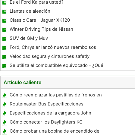
velocidad en Nc Supone
Es el Ford Ka para usted?
Llantas de aleación
Classic Cars - Jaguar XK120
Winter Driving Tips de Nissan
SUV de GM y Muv
Ford, Chrysler lanzó nuevos reembolsos
Velocidad segura y cinturones safetly
Se utiliza el combustible equivocado - ¿Qué
debo esperar cuando esto sucede
Artículo caliente
Cómo reemplazar las pastillas de frenos en
la parte trasera de un Chrysler Van 2001
Routemaster Bus Especificaciones
Especificaciones de la cargadora John
Deere 245
Cómo conectar los Daylighters KC
Cómo probar una bobina de encendido de