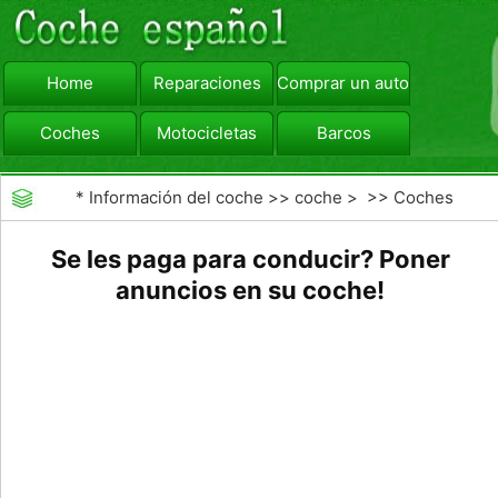
Home
Reparaciones
Comprar un automóvil
Coches
Motocicletas
Barcos
viajar
Camiones
*
Información del coche
>>
coche
> >>
Coches
Se les paga para conducir? Poner
anuncios en su coche!