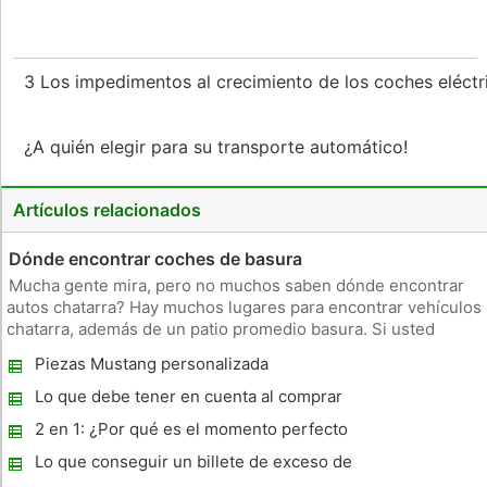
3 Los impedimentos al crecimiento de los coches eléct
¿A quién elegir para su transporte automático!
Artículos relacionados
Dónde encontrar coches de basura
Mucha gente mira, pero no muchos saben dónde encontrar
autos chatarra? Hay muchos lugares para encontrar vehículos
chatarra, además de un patio promedio basura. Si usted
busca en Internet hay muchos sitios web que ofrecen ahora
Piezas Mustang personalizada
los coches no deseado a un precio asequible. Tal vez youâ €
™ re en busc
Lo que debe tener en cuenta al comprar
coches usados ​​de BMW
2 en 1: ¿Por qué es el momento perfecto
para consolidar su seguro de coche y
Lo que conseguir un billete de exceso de
asistencia en carretera