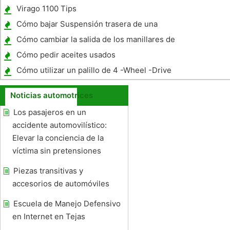
Yamaha YFM 80 YFM80 vehículos todo
Virago 1100 Tips
terreno
Cómo bajar Suspensión trasera de una
motocicleta
Cómo cambiar la salida de los manillares de
la Yamaha V-Star 650 Custom
Cómo pedir aceites usados ​​
Cómo utilizar un palillo de 4 -Wheel -Drive
en el piso
Noticias automotrices
Los pasajeros en un
accidente automovilístico:
Elevar la conciencia de la
víctima sin pretensiones
Piezas transitivas y
accesorios de automóviles
Escuela de Manejo Defensivo
en Internet en Tejas