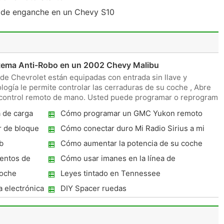
e de enganche en un Chevy S10
stema Anti-Robo en un 2002 Chevy Malibu
de Chevrolet están equipadas con entrada sin llave y
ología le permite controlar las cerraduras de su coche , Abre
n control remoto de mano. Usted puede programar o reprograma
 de carga
Cómo programar un GMC Yukon remoto
Starter
r de bloque
Cómo conectar duro Mi Radio Sirius a mi
batería de coche
b
Cómo aumentar la potencia de su coche
entos de
Cómo usar imanes en la línea de
combustible de su automóvil
coche
Leyes tintado en Tennessee
 electrónica
DIY Spacer ruedas