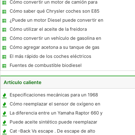
vehículos de
Cómo convertir un motor de camión para
quemar aceite vegetal
Cómo saber qué Chrysler coches son E85
Compatible
¿Puede un motor Diesel puede convertir en
un motor de gas natural?
Cómo utilizar el aceite de la freidora
profunda de residuos en los Diesel
Cómo convertir un vehículo de gasolina en
biocombustible
Cómo agregar acetona a su tanque de gas
El más rápido de los coches eléctricos
Fuentes de combustible biodiesel
Artículo caliente
Especificaciones mecánicas para un 1968
Ford LTD
Cómo reemplazar el sensor de oxígeno en
un Toyota Sienna
La diferencia entre un Yamaha Raptor 660 y
un 700
Puede aceite sintético puede reemplazar
con aceite no sintético ?
Cat -Back Vs escape . De escape de alto