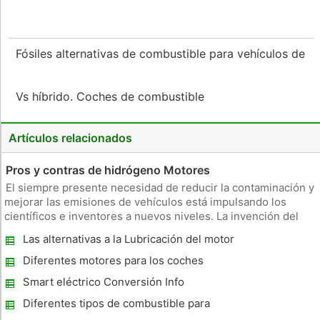
Fósiles alternativas de combustible para vehículos de
Vs híbrido. Coches de combustible
Artículos relacionados
Pros y contras de hidrógeno Motores
El siempre presente necesidad de reducir la contaminación y
mejorar las emisiones de vehículos está impulsando los
científicos e inventores a nuevos niveles. La invención del
motor de hidrógeno se ha mostrado prometedor como una
Las alternativas a la Lubricación del motor
posible solución a estos problemas. Sin embargo, a partir de
2010, toda
Diferentes motores para los coches
eléctricos
Smart eléctrico Conversión Info
Diferentes tipos de combustible para