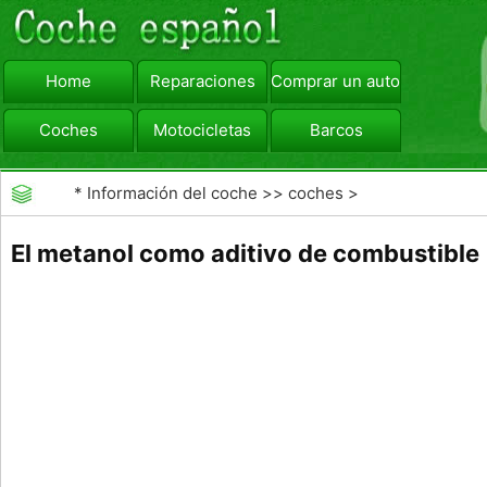
Home
Reparaciones
Comprar un automóvil
Coches
Motocicletas
Barcos
viajar
Camiones
*
Información del coche
>>
coches
>
>>
Combustibles
>>
Combustibles Alternativos
El metanol como aditivo de combustible