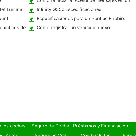
o
Cómo reiniciar el Aceite de mensajes en un
Ford 500
let Lumina
Infinity G35x Especificaciones
ount
Especificaciones para un Pontiac Firebird
1979
eumáticos de
Cómo registrar un vehículo nuevo
e los coches
Seguro de Coche
Préstamos y Financiación
s, Autos
Seguridad Vial
Combustibles
Vende