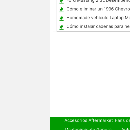
Ford Mustang 2.3L Desempeñ
Cómo eliminar un 1996 Chevro
Starter
Homemade vehículo Laptop M
Cómo instalar cadenas para n
camiones grandes
Accesorios Aftermarket
Fans d
Mantenimiento General
Auto