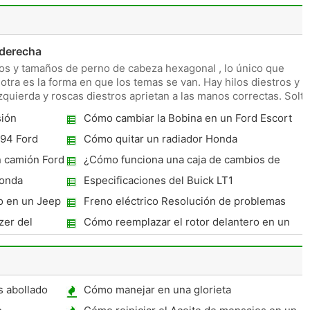
 derecha
ros y tamaños de perno de cabeza hexagonal , lo único que
a otra es la forma en que los temas se van. Hay hilos diestros y
izquierda y roscas diestros aprietan a las manos correctas. Solta
sión
Cómo cambiar la Bobina en un Ford Escort
1995
994 Ford
Cómo quitar un radiador Honda
n camión Ford
¿Cómo funciona una caja de cambios de
dirección
Honda
Especificaciones del Buick LT1
no en un Jeep
Freno eléctrico Resolución de problemas
zer del
Cómo reemplazar el rotor delantero en un
 columna de
Hyundai Accent 1999
 abollado
Cómo manejar en una glorieta