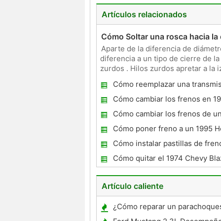
Artículos relacionados
Cómo Soltar una rosca hacia la
Aparte de la diferencia de diámet
diferencia a un tipo de cierre de l
zurdos . Hilos zurdos apretar a la 
una ros
Cómo reemplazar una transmi
desembrague Cojinete Manual
Cómo cambiar los frenos en 1
Probe
Cómo cambiar los frenos de u
1999
Cómo poner freno a un 1995 
Cómo instalar pastillas de fre
Cherokee 2004
Cómo quitar el 1974 Chevy Bla
interruptor de encendido en la
dirección
Artículo caliente
¿Cómo reparar un parachoques