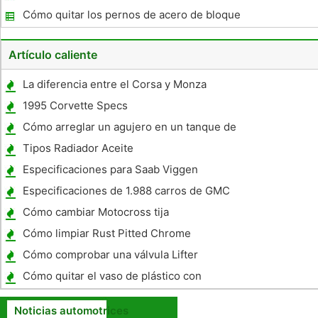
Chevrolet Venture 2002
Cómo quitar los pernos de acero de bloque
de aluminio
Artículo caliente
La diferencia entre el Corsa y Monza
Corvairs
1995 Corvette Specs
Cómo arreglar un agujero en un tanque de
aceite de plástico
Tipos Radiador Aceite
Especificaciones para Saab Viggen
Intercoolers
Especificaciones de 1.988 carros de GMC
Cómo cambiar Motocross tija
Cómo limpiar Rust Pitted Chrome
Cómo comprobar una válvula Lifter
Cómo quitar el vaso de plástico con
cremallera en un 1999 BMW 323I
Noticias automotrices