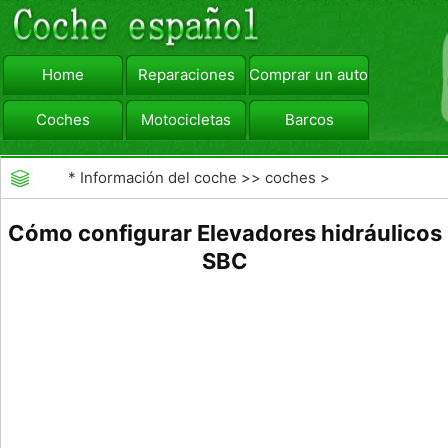
Home
Reparaciones
Comprar un automóvil
Coches
Motocicletas
Barcos
viajar
Camiones
*
Información del coche
>>
coches
>
>>
Reparaciones
>>
Frenos
Cómo configurar Elevadores hidráulicos
SBC