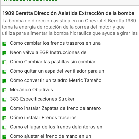
1989 Beretta Dirección Asistida Extracción de la bomba
La bomba de dirección asistida en un Chevrolet Beretta 1989
toma la energía de rotación de la correa del motor y que
utiliza para alimentar la bomba hidráulica que ayuda a girar las
ruedas de lado a lado . Esto hace que dirigir el coche
Cómo cambiar los frenos traseros en una
sustancialmente más fácil , particularmente en situaciones de
avalancha
b
Neon válvula EGR Instrucciones de
reemplazo
Cómo Cambiar las pastillas sin cambiar
Rotores
Cómo quitar un aspa del ventilador para un
F150 1997
Cómo convertir un taladro Metric Tamaño
Mecánico Objetivos
383 Especificaciones Stroker
Cómo instalar Zapatas de freno delantero
en el 1999 Saturno
Cómo instalar Frenos traseros
Como el lugar de los frenos delanteros en
una Chrysler Town & Country 2002
Cómo ajustar el freno de mano en un